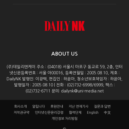
ABOUT US
(주)데일리엔케이 주소 : (04018) 서울시 마포구 동교로 59, 2층, 인터
넷신문등록번호 : 서울 아00016, 등록연월일 : 2005.08.10, 제호 :
DailyNK 발행인: 이광백, 편집인 : 하윤아, 청소년보호책임자 : 하윤아,
발행일자 : 2005.08.10 | 전화 : (02)732-6998/6999, 팩스 :
(02)732-6711 문의: dailynk@uni-media.net
회사소개
알립니다
후원안내
지난 연재기사
질문과 답변
저작권규약
인터넷신문윤리강령
협력단체
English
中文
개인정보 처리방침