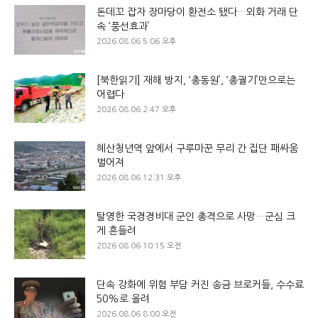
돈데꼬 잡자 장마당이 환전소 됐다…외화 거래 단
속 ‘풍선효과’
2026.08.06 5:06 오후
[북한읽기] 재해 방지, ‘총동원’, ‘총궐기’만으로는
어렵다
2026.08.06 2:47 오후
혜산청년역 앞에서 구루마꾼 무리 간 집단 패싸움
벌어져
2026.08.06 12:31 오후
탈영한 국경경비대 군인 총격으로 사망…군심 크
게 흔들려
2026.08.06 10:15 오전
단속 강화에 위험 부담 커진 송금 브로커들, 수수료
50%로 올려
2026.08.06 8:00 오전