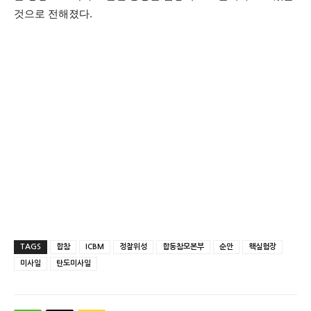
것으로 전해졌다.
TAGS
합참
ICBM
정찰위성
합동참모본부
순안
핵실험장
미사일
탄도미사일