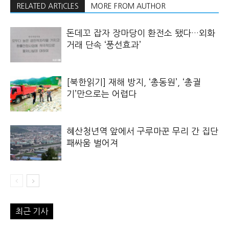
RELATED ARTICLES
MORE FROM AUTHOR
돈데꼬 잡자 장마당이 환전소 됐다…외화
거래 단속 ‘풍선효과’
[북한읽기] 재해 방지, ‘총동원’, ‘총궐
기’만으로는 어렵다
혜산청년역 앞에서 구루마꾼 무리 간 집단
패싸움 벌어져
최근 기사