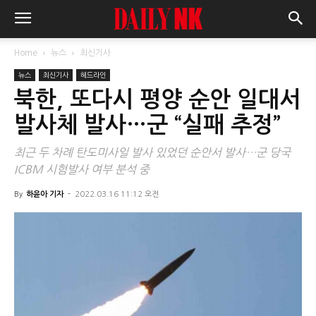
Home
뉴스
최신기사
뉴스
최신기사
헤드라인
북한, 또다시 평양 순안 일대서
발사체 발사…군 “실패 추정”
최근 두 차례 탄도미사일 발사 있었던 순안서 발사…군 당국
ICBM 시험발사 여부 분석 중
By
하윤아 기자
-
2022.03.16 11:12 오전