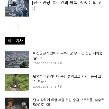
[펜스 만평] 아프간과 북핵…바이든의 고
뇌
최근 기사
혜산청년역 앞에서 구루마꾼 무리 간 집단 패싸움
벌어져
2026.08.06 12:31 오후
탈영한 국경경비대 군인 총격으로 사망…군심 크
게 흔들려
2026.08.06 10:15 오전
단속 강화에 위험 부담 커진 송금 브로커들, 수수료
50%로 올려