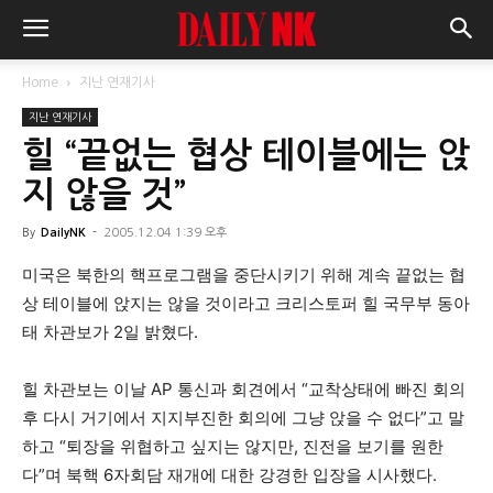
Home
지난 연재기사
지난 연재기사
힐 “끝없는 협상 테이블에는 앉
지 않을 것”
By
DailyNK
-
2005.12.04 1:39 오후
미국은 북한의 핵프로그램을 중단시키기 위해 계속 끝없는 협
상 테이블에 앉지는 않을 것이라고 크리스토퍼 힐 국무부 동아
태 차관보가 2일 밝혔다.
힐 차관보는 이날 AP 통신과 회견에서 “교착상태에 빠진 회의
후 다시 거기에서 지지부진한 회의에 그냥 앉을 수 없다”고 말
하고 “퇴장을 위협하고 싶지는 않지만, 진전을 보기를 원한
다”며 북핵 6자회담 재개에 대한 강경한 입장을 시사했다.