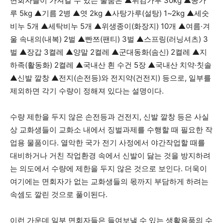
면회자들이 가져갈 수 있는 물품은 ▲튀김가루 30kg ▲콩가
루 5kg ▲기름 2병 ▲엿 2kg ▲사탕가루(설탕) 1~2kg ▲세숫
비누 5개 ▲세탁비누 5개 ▲위생종이(화장지) 10개 ▲여름·겨
울 속내의(내복) 2벌 ▲빤쯔(팬티) 3벌 ▲스프링(러닝셔츠) 3
벌 ▲장갑 3켤레 ▲양말 2켤레 ▲군대동화(솜신) 2켤레 ▲지
하족(활동화) 2켤레 ▲국내산 흰 수건 5장 ▲국내산 치약·칫솔
▲신발 깔창 ▲전지(손전등)와 전지약(건전지) 등으로, 일부를
제외하면 각기 수량이 정해져 있다는 설명이다.
수량 제한을 두지 않은 손전등과 건전지, 신발 깔창 등은 사실
상 교화생들이 교화소 내에서 징벌과제를 수행할 때 필요한 작
업용 물품이다. 열악한 국가 전기 사정에서 야간작업할 때를
대비하거나 거친 작업환경 속에서 신발이 닳는 것을 방지하려
는 의도에서 수량에 제한을 두지 않은 것으로 보인다. 더욱이
여기에는 면회자가 없는 교화생들의 몫까지 부담하게 하려는
속셈도 깔린 것으로 풀이된다.
이런 가운데 일부 면회자들은 들여보낼 수 있는 생활용품의 수