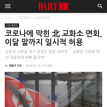
Home
지금 북한은
지금 북한은
지금 북한은
코로나에 막힌 北 교화소 면회,
이달 말까지 일시적 허용
김일성 사망일 계기 김정은 방침 내려져…"교화생 가족들 택
시 대절하며 바삐 움직여"
By
하윤아 기자
-
2020.07.15 7:55 오전