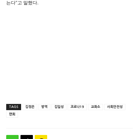
는다”고 말했다.
TAGS
김정은
방역
김일성
코로나19
교화소
사회안전성
면회