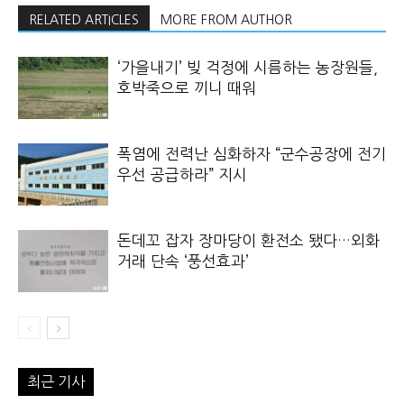
RELATED ARTICLES
MORE FROM AUTHOR
‘가을내기’ 빚 걱정에 시름하는 농장원들,
호박죽으로 끼니 때워
폭염에 전력난 심화하자 “군수공장에 전기
우선 공급하라” 지시
돈데꼬 잡자 장마당이 환전소 됐다…외화
거래 단속 ‘풍선효과’
최근 기사