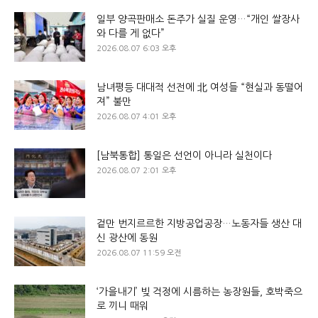
일부 양곡판매소 돈주가 실질 운영…“개인 쌀장사
와 다를 게 없다”
2026.08.07 6:03 오후
남녀평등 대대적 선전에 北 여성들 “현실과 동떨어
져” 불만
2026.08.07 4:01 오후
[남북통합] 통일은 선언이 아니라 실천이다
2026.08.07 2:01 오후
겉만 번지르르한 지방공업공장…노동자들 생산 대
신 광산에 동원
2026.08.07 11:59 오전
‘가을내기’ 빚 걱정에 시름하는 농장원들, 호박죽으
로 끼니 때워