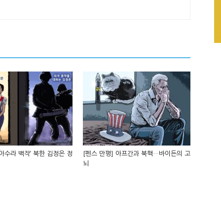
‘아수라 백작’ 북한 김정은 정
[펜스 만평] 아프간과 북핵…바이든의 고
뇌