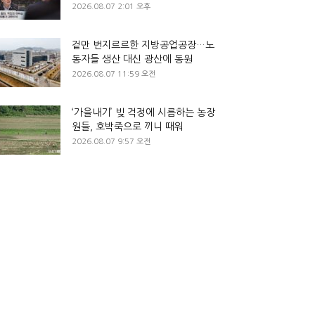
2026.08.07 2:01 오후
겉만 번지르르한 지방공업공장…노
동자들 생산 대신 광산에 동원
2026.08.07 11:59 오전
‘가을내기’ 빚 걱정에 시름하는 농장
원들, 호박죽으로 끼니 때워
2026.08.07 9:57 오전