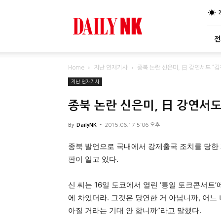
DailyNK
전
Home
지난 연재기사
종북 논란 신은미, 日 강연서도 “김
지난 연재기사
종북 논란 신은미, 日 강연서도
By
DailyNK
-
2015.06.17 5:06 오후
종북 발언으로 국내에서 강제출국 조치를 당한 
판이 일고 있다.
신 씨는 16일 도쿄에서 열린 ‘통일 토크콘서트’
에 차있더라. 그것은 당연한 거 아닙니까, 어느
아질 거라는 기대 안 합니까”라고 말했다.