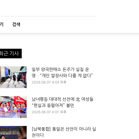
기
검색
최근 기사
일부 양곡판매소 돈주가 실질 운
영…“개인 쌀장사와 다를 게 없다”
2026.08.07 6:03 오후
남녀평등 대대적 선전에 北 여성들
“현실과 동떨어져” 불만
2026.08.07 4:01 오후
[남북통합] 통일은 선언이 아니라 실
천이다