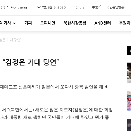
C
23.5
Pyongyang
토요일, 8월 8, 2026
English
中文
국민통일방송
체기사
기획
오피니언
북한시장동향
AND센터
후원하
정은 기대 당연”
 “김정은 기대 당연”
재미교포 신은미씨가 일본에서 또다시 종북 발언을 해 비
에서 “(북한에서는) 새로운 젊은 지도자(김정은)에 대한 희망
 나라 대통령 새로 뽑히면 국민들이 기대에 차있고 뭔가 좋