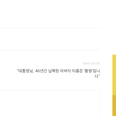
Next article
“대통령님, 46년간 납북된 아버지 이름은 ‘황원’입니
다”