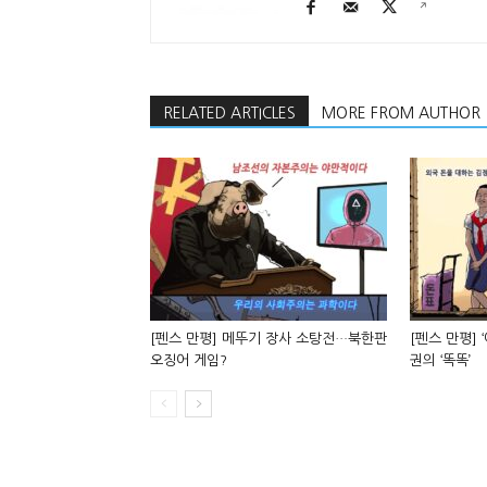
RELATED ARTICLES
MORE FROM AUTHOR
[펜스 만평] 메뚜기 장사 소탕전…북한판
[펜스 만평] 
오징어 게임?
권의 ‘똑똑’