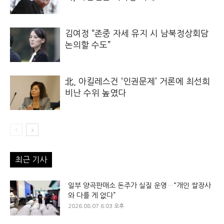
김여정 “존중 자세 유지 시 남북정상회담
논의할 수도”
北, 아킬레스건 ‘인권문제’ 거론에 최선희
비난 수위 높였다
최근 기사
일부 양곡판매소 돈주가 실질 운영…“개인 쌀장사
와 다를 게 없다”
2026.08.07 6:03 오후