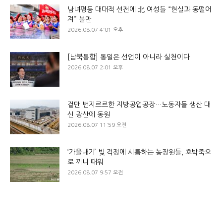
남녀평등 대대적 선전에 北 여성들 “현실과 동떨어
져” 불만
2026.08.07 4:01 오후
[남북통합] 통일은 선언이 아니라 실천이다
2026.08.07 2:01 오후
겉만 번지르르한 지방공업공장…노동자들 생산 대
신 광산에 동원
2026.08.07 11:59 오전
‘가을내기’ 빚 걱정에 시름하는 농장원들, 호박죽으
로 끼니 때워
2026.08.07 9:57 오전