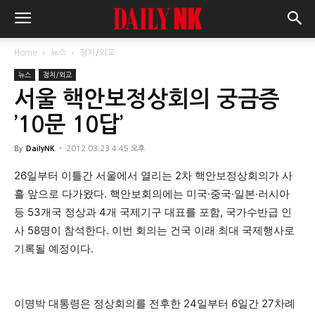
Home
뉴스
정치/외교
뉴스
정치/외교
서울 핵안보정상회의 궁금증
’10문 10답’
By
DailyNK
-
2012.03.23 4:45 오후
26일부터 이틀간 서울에서 열리는 2차 핵안보정상회의가 사
흘 앞으로 다가왔다. 핵안보회의에는 미국·중국·일본·러시아
등 53개국 정상과 4개 국제기구 대표를 포함, 국가수반급 인
사 58명이 참석한다. 이번 회의는 건국 이래 최대 국제행사로
기록될 예정이다.
이명박 대통령은 정상회의를 전후한 24일부터 6일간 27차례