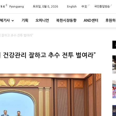
C
29.6
Pyongyang
토요일, 8월 8, 2026
English
中文
국민통일방송
체기사
기획
오피니언
북한시장동향
AND센터
후원하
 잘하고 추수 전투 벌여라”
원 건강관리 잘하고 추수 전투 벌여라”