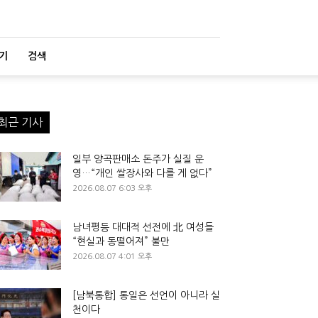
기
검색
최근 기사
일부 양곡판매소 돈주가 실질 운
영…“개인 쌀장사와 다를 게 없다”
2026.08.07 6:03 오후
남녀평등 대대적 선전에 北 여성들
“현실과 동떨어져” 불만
2026.08.07 4:01 오후
[남북통합] 통일은 선언이 아니라 실
천이다