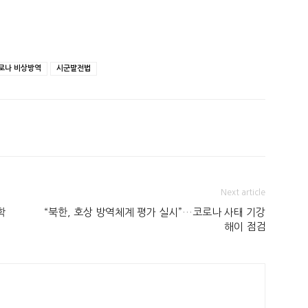
로나 비상방역
시군발전법
Next article
학
“북한, 호상 방역체계 평가 실시”…코로나 사태 기강
해이 점검