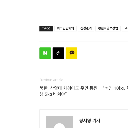
TAGS
최고인민회의
건강관리
청년교양보장법
코
Previous article
북한, 산열매 채취에도 주민 동원… “성인 10kg, 
생 5kg 바쳐야”
정서영 기자