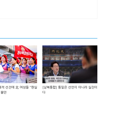
적 선전에 北 여성들 “현실
[남북통합] 통일은 선언이 아니라 실천이
 불만
다