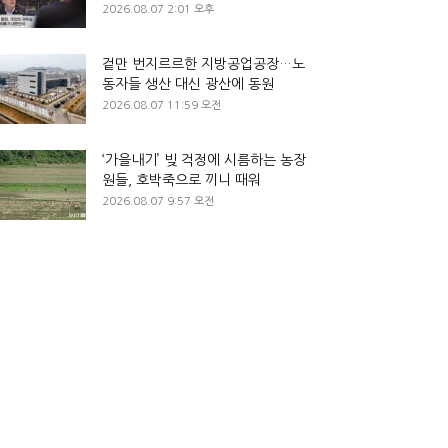
2026.08.07 2:01 오후
겉만 번지르르한 지방공업공장…노
동자들 생산 대신 광산에 동원
2026.08.07 11:59 오전
‘가을내기’ 빚 걱정에 시름하는 농장
원들, 호박죽으로 끼니 때워
2026.08.07 9:57 오전