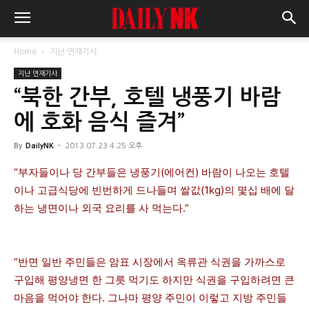
Home
지난 연재기사
지난 연재기사
“북한 간부, 호텔 냉풍기 바람
에 호화 음식 즐겨”
By
DailyNK
-
2013.07.23 4:25 오후
“부자들이나 당 간부들은 냉풍기(에어컨) 바람이 나오는 호텔
이나 고급식당에 빈번하게 드나들며 쌀값(1kg)의 몇십 배에 달
하는 냉면이나 외국 요리를 사 먹는다.”
“반면 일반 주민들은 암표 시장에서 옥류관 식권을 가까스로
구입해 평양냉면 한 그릇 먹기도 하지만 식권을 구입하려면 큰
마음을 먹어야 한다. 그나마 평양 주민이 이렇고 지방 주민들