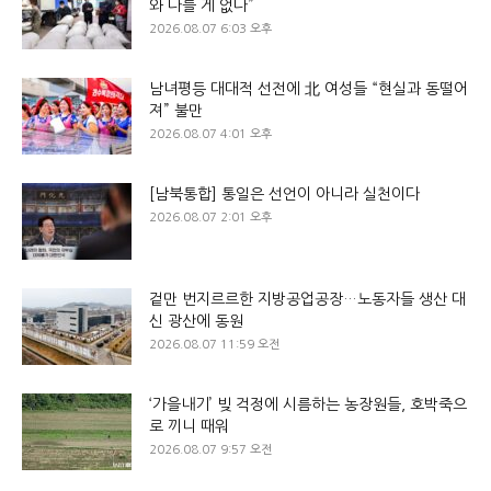
와 다를 게 없다”
2026.08.07 6:03 오후
남녀평등 대대적 선전에 北 여성들 “현실과 동떨어
져” 불만
2026.08.07 4:01 오후
[남북통합] 통일은 선언이 아니라 실천이다
2026.08.07 2:01 오후
겉만 번지르르한 지방공업공장…노동자들 생산 대
신 광산에 동원
2026.08.07 11:59 오전
‘가을내기’ 빚 걱정에 시름하는 농장원들, 호박죽으
로 끼니 때워
2026.08.07 9:57 오전