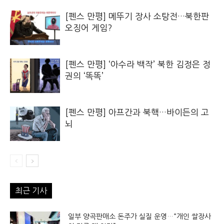
[펜스 만평] 메뚜기 장사 소탕전…북한판
오징어 게임?
[펜스 만평] ‘아수라 백작’ 북한 김정은 정
권의 ‘똑똑’
[펜스 만평] 아프간과 북핵…바이든의 고
뇌
최근 기사
일부 양곡판매소 돈주가 실질 운영…“개인 쌀장사