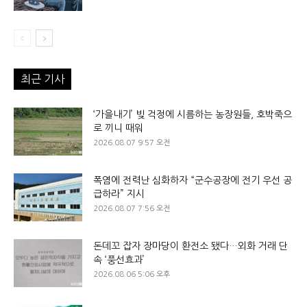
최근 기사
‘가을내기’ 빚 걱정에 시름하는 농장원들, 호박죽으
로 끼니 때워
2026.08.07 9:57 오전
폭염에 전력난 심화하자 “군수공장에 전기 우선 공
급하라” 지시
2026.08.07 7:56 오전
돈데꼬 잡자 장마당이 환전소 됐다…외화 거래 단
속 ‘풍선효과’
2026.08.06 5:06 오후