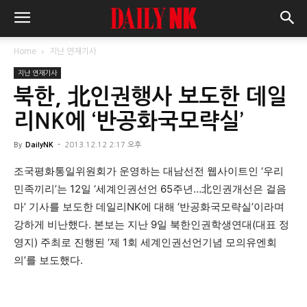
Home
지난 연재기사
지난 연재기사
북한, 北인권행사 보도한 데일
리NK에 ‘반공화국모략실’
By
DailyNK
-
2013.12.12 2:17 오후
조국평화통일위원회가 운영하는 대남선전 웹사이트인 ‘우리
민족끼리’는 12일 ‘세계인권선언 65주년…北인권개선은 걸음
마’ 기사를 보도한 데일리NK에 대해 ‘반공화국모략실’이라며
강하게 비난했다. 본보는 지난 9일 북한인권학생연대(대표 정
영지) 주최로 진행된 ‘제 1회 세계인권선언기념 모의유엔회
의’를 보도했다.