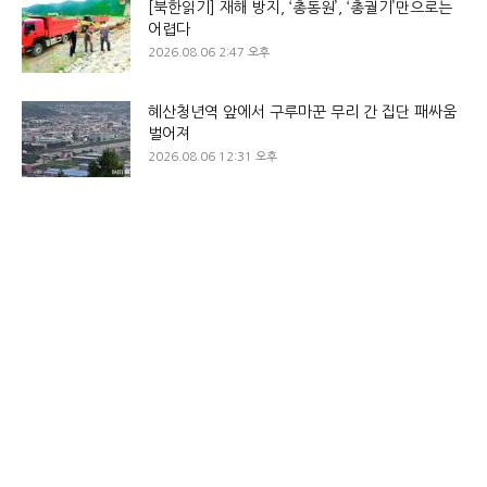
[북한읽기] 재해 방지, ‘총동원’, ‘총궐기’만으로는
어렵다
2026.08.06 2:47 오후
혜산청년역 앞에서 구루마꾼 무리 간 집단 패싸움
벌어져
2026.08.06 12:31 오후