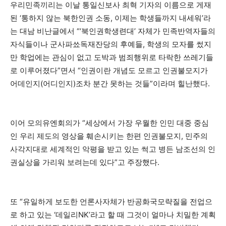
우리민족끼리는 이날 통일신보사 최혁 기자의 이름으로 게재
된 ‘통하지 않는 북한인권 소동, 이제는 학생들까지 내세워’라
는 대남 비난글에서 “‘북인권학생련대’ 자체가 민족반역자들의
자식들이나 군사파쑈독재잔당의 후예들, 학생의 모자를 썼지
만 학업에는 관심이 없고 도박과 범죄행위로 타락한 쓰레기들
로 이루어졌다”면서 “인권이란 개념도 모르고 인권불모지가
어데인지(어디인지)조차 분간 못하는 것들”이라며 힐난했다.
이어 모의유엔회의가 “세상에서 가장 우월한 인민 대중 중심
인 우리 제도의 영상을 훼손시키는 한편 인권불모지, 민주의
사각지대로 세계적인 악평을 받고 있는 썩고 병든 남조선의 인
권실상을 가리워 보려는데 있다”고 주장했다.
또 “유일하게 보도한 언론사자체가 반공화국모략질을 전업으
로 하고 있는 ‘데일리NK’라고 할 때 그것이 얼마나 치밀한 계획