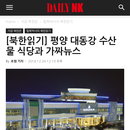
Home
지금 북한은
탈북박사의 북한읽기
지금 북한은
탈북박사의 북한읽기
[북한읽기] 평양 대동강 수산
물 식당과 가짜뉴스
By
조현 기자
-
2018.12.24 12:10 오후