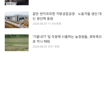
겉만 번지르르한 지방공업공장…노동자들 생산 대
신 광산에 동원
2026.08.07 11:59 오전
‘가을내기’ 빚 걱정에 시름하는 농장원들, 호박죽으
로 끼니 때워
2026.08.07 9:57 오전