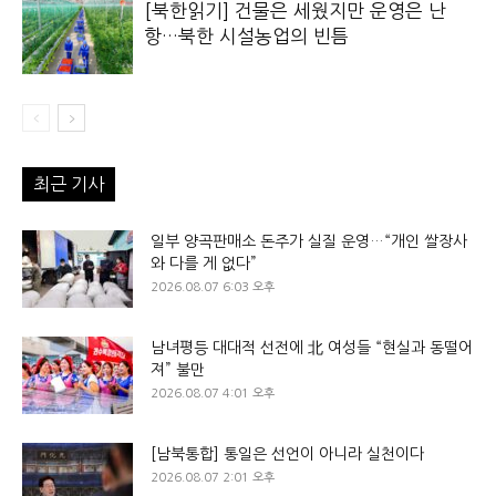
[북한읽기] 건물은 세웠지만 운영은 난
항…북한 시설농업의 빈틈
최근 기사
일부 양곡판매소 돈주가 실질 운영…“개인 쌀장사
와 다를 게 없다”
2026.08.07 6:03 오후
남녀평등 대대적 선전에 北 여성들 “현실과 동떨어
져” 불만
2026.08.07 4:01 오후
[남북통합] 통일은 선언이 아니라 실천이다
2026.08.07 2:01 오후