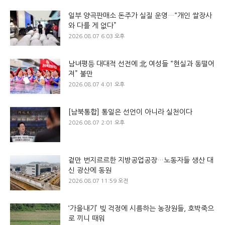
일부 양곡판매소 돈주가 실질 운영…“개인 쌀장사
와 다를 게 없다”
2026.08.07 6:03 오후
남녀평등 대대적 선전에 北 여성들 “현실과 동떨어
져” 불만
2026.08.07 4:01 오후
[남북통합] 통일은 선언이 아니라 실천이다
2026.08.07 2:01 오후
겉만 번지르르한 지방공업공장…노동자들 생산 대
신 광산에 동원
2026.08.07 11:59 오전
‘가을내기’ 빚 걱정에 시름하는 농장원들, 호박죽으
로 끼니 때워