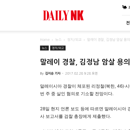
DailyNK
전
Home
뉴스
정치/외교
말레이 경찰, 김정남 암살 용의
뉴스
정치/외교
말레이 경찰, 김정남 암살 용의
By
김지승 기자
-
2017.02.28 9:28 오전
말레이시아 경찰이 체포된 리정철(북한, 46)·시티
번 주 중 살인 혐의로 기소할 전망이다.
28일 현지 언론 보도 등에 따르면 말레이시아 
사 보고서를 검찰 총장에게 제출했다.