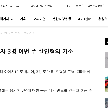
C
27.4
Pyongyang
금요일, 8월 7, 2026
English
中文
국민통일방송
체기사
기획
오피니언
북한시장동향
AND센터
후원하
자 3명 이번 주 살인혐의 기소
자 3명 이번 주 살인혐의 기소
 아이샤(인도네시아, 25)·도안 티 흐헝(베트남, 29)을 이
경찰은 용의자 3명에 대한 구금 기간 만료를 앞두고 최근 수