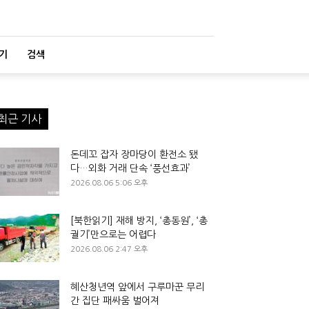
기
검색
최근 기사
돈데꼬 잡자 장마당이 환전소 됐
다…외화 거래 단속 ‘풍선효과’
2026.08.06 5:06 오후
[북한읽기] 재해 방지, ‘총동원’, ‘총
궐기’만으로는 어렵다
2026.08.06 2:47 오후
혜산청년역 앞에서 구루마꾼 무리
간 집단 패싸움 벌어져