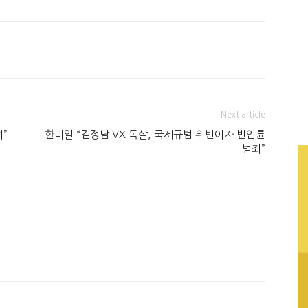
Next article
”
한미일 “김정남 VX 독살, 국제규범 위반이자 반인륜
범죄”