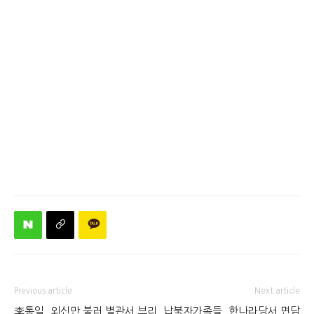
Previous article
Next article
李통일, 외신만 불러 별관서 브리
납북자가족들, 한나라당서 면담