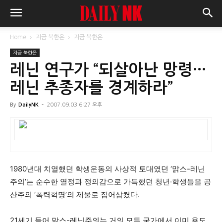
Home
지금 북한은
지금 북한은
지금 북한은
레닌 연구가 “되살아난 망령…
레닌 추종자를 경계하라”
By
DailyNK
-
2007.09.03 6:27 오후
1980년대 치열했던 학생운동의 사상적 토대였던 ‘맑스-레닌
주의’는 순수한 열정과 정의감으로 가득했던 청년·학생들을 공
산주의 ‘폭력혁명’의 제물로 집어삼켰다.
21세기 들어 맑스-레닌주의는 거의 모든 국가에서 이미 용도