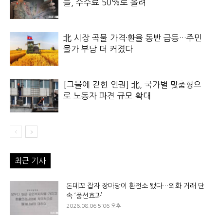
들, 수수료 50%로 올려
北 시장 곡물 가격·환율 동반 급등…주민
물가 부담 더 커졌다
[그물에 갇힌 인권] 北, 국가별 맞춤형으
로 노동자 파견 규모 확대
최근 기사
돈데꼬 잡자 장마당이 환전소 됐다…외화 거래 단
속 ‘풍선효과’
2026.08.06 5:06 오후