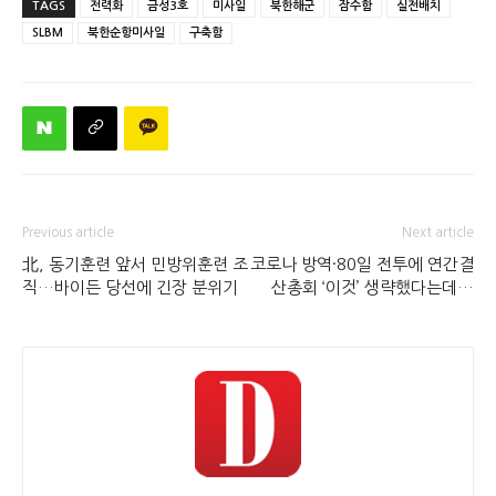
TAGS
전력화
금성3호
미사일
북한해군
잠수함
실전배치
SLBM
북한순항미사일
구축함
Previous article
Next article
北, 동기훈련 앞서 민방위훈련 조
코로나 방역·80일 전투에 연간결
직…바이든 당선에 긴장 분위기
산총회 ‘이것’ 생략했다는데…