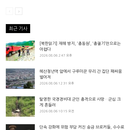
최근 기사
[북한읽기] 재해 방지, ‘총동원’, ‘총궐기’만으로는
어렵다
2026.08.06 2:47 오후
혜산청년역 앞에서 구루마꾼 무리 간 집단 패싸움
벌어져
2026.08.06 12:31 오후
탈영한 국경경비대 군인 총격으로 사망…군심 크
게 흔들려
2026.08.06 10:15 오전
단속 강화에 위험 부담 커진 송금 브로커들, 수수료