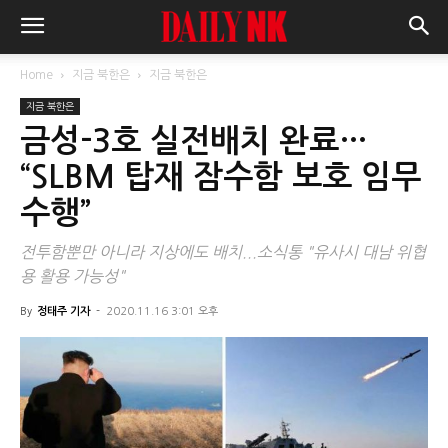
Home
지금 북한은
지금 북한은
지금 북한은
금성-3호 실전배치 완료…
“SLBM 탑재 잠수함 보호 임무
수행”
전투함뿐만 아니라 지상에도 배치...소식통 "유사시 대남 위협
용 활용 가능성"
By
정태주 기자
-
2020.11.16 3:01 오후