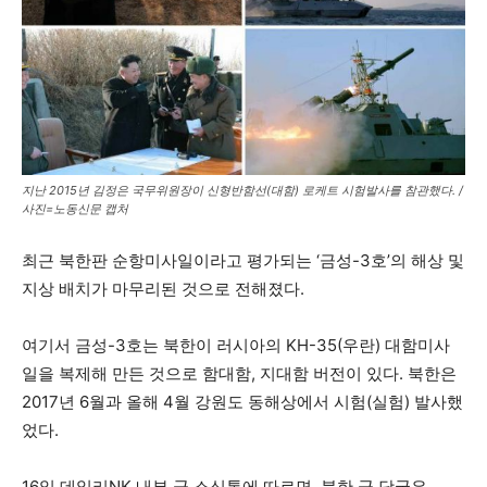
지난 2015년 김정은 국무위원장이 신형반함선(대함) 로케트 시험발사를 참관했다. /
사진=노동신문 캡처
최근 북한판 순항미사일이라고 평가되는 ‘금성-3호’의 해상 및
지상 배치가 마무리된 것으로 전해졌다.
여기서 금성-3호는 북한이 러시아의 KH-35(우란) 대함미사
일을 복제해 만든 것으로 함대함, 지대함 버전이 있다. 북한은
2017년 6월과 올해 4월 강원도 동해상에서 시험(실험) 발사했
었다.
16일 데일리NK 내부 군 소식통에 따르면, 북한 군 당국은