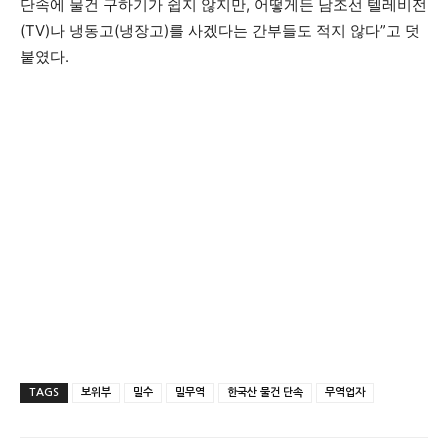
단속에 물건 구하기가 쉽지 않지만, 어떻게든 남조선 텔레비전
(TV)나 냉동고(냉장고)를 사겠다는 간부들도 적지 않다”고 덧
붙였다.
TAGS
보위부
밀수
밀무역
한국산 물건 단속
무역업자