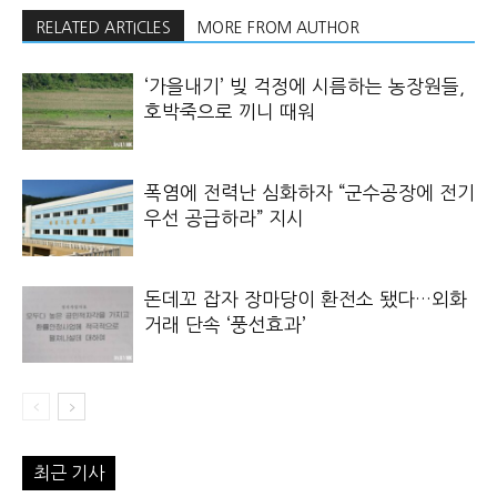
RELATED ARTICLES
MORE FROM AUTHOR
‘가을내기’ 빚 걱정에 시름하는 농장원들,
호박죽으로 끼니 때워
폭염에 전력난 심화하자 “군수공장에 전기
우선 공급하라” 지시
돈데꼬 잡자 장마당이 환전소 됐다…외화
거래 단속 ‘풍선효과’
최근 기사