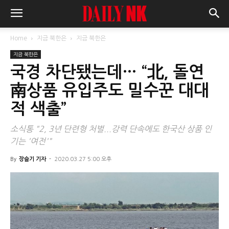
Home
지금 북한은
지금 북한은
지금 북한은
국경 차단됐는데… “北, 돌연
南상품 유입주도 밀수꾼 대대
적 색출”
소식통 "2, 3년 단련형 처벌...강력 단속에도 한국산 상품 인
기는 '여전'"
By
장슬기 기자
-
2020.03.27 5:00 오후