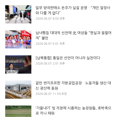
일부 양곡판매소 돈주가 실질 운영…“개인 쌀장사
와 다를 게 없다”
2026.08.07 6:03 오후
남녀평등 대대적 선전에 北 여성들 “현실과 동떨어
져” 불만
2026.08.07 4:01 오후
[남북통합] 통일은 선언이 아니라 실천이다
2026.08.07 2:01 오후
겉만 번지르르한 지방공업공장…노동자들 생산 대
신 광산에 동원
2026.08.07 11:59 오전
‘가을내기’ 빚 걱정에 시름하는 농장원들, 호박죽으
로 끼니 때워