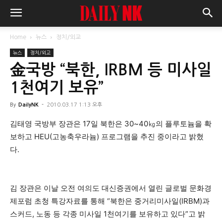
Home
뉴스
정치/외교
뉴스
정치/외교
金국방 “북한, IRBM 등 미사일
1천여기 보유”
By
DailyNK
-
2010.03.17 1:13 오후
김태영 국방부 장관은 17일 북한은 30~40㎏의 플루토늄을 확
보하고 HEU(고농축우라늄) 프로그램을 추진 중이라고 밝혔
다.
김 장관은 이날 오전 여의도 대신증권에서 열린 글로벌 문화경
제포럼 초청 특강자료를 통해 “북한은 중거리미사일(IRBM)과
스커드, 노동 등 각종 미사일 1천여기를 보유하고 있다”고 밝