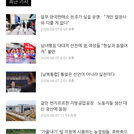
최근 기사
일부 양곡판매소 돈주가 실질 운영…“개인 쌀장사
와 다를 게 없다”
2026.08.07 6:03 오후
남녀평등 대대적 선전에 北 여성들 “현실과 동떨어
져” 불만
2026.08.07 4:01 오후
[남북통합] 통일은 선언이 아니라 실천이다
2026.08.07 2:01 오후
겉만 번지르르한 지방공업공장…노동자들 생산 대
신 광산에 동원
2026.08.07 11:59 오전
‘가을내기’ 빚 걱정에 시름하는 농장원들, 호박죽으