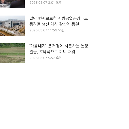
2026.08.07 2:01 오후
겉만 번지르르한 지방공업공장…노
동자들 생산 대신 광산에 동원
2026.08.07 11:59 오전
‘가을내기’ 빚 걱정에 시름하는 농장
원들, 호박죽으로 끼니 때워
2026.08.07 9:57 오전