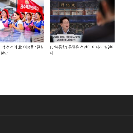
적 선전에 北 여성들 “현실
[남북통합] 통일은 선언이 아니라 실천이
 불만
다