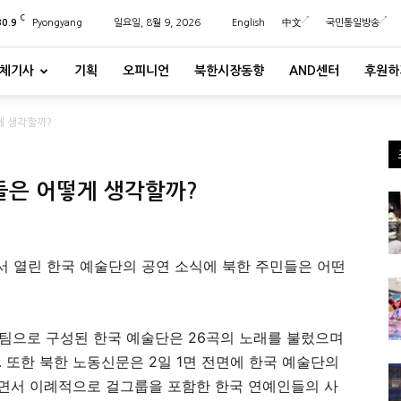
C
30.9
Pyongyang
일요일, 8월 9, 2026
English
中文
국민통일방송
체기사
기획
오피니언
북한시장동향
AND센터
후원하
게 생각할까?
들은 어떻게 생각할까?
서 열린 한국 예술단의 공연 소식에 북한 주민들은 어떤
11팀으로 구성된 한국 예술단은 26곡의 노래를 불렀으며
 또한 북한 노동신문은 2일 1면 전면에 한국 예술단의
하면서 이례적으로 걸그룹을 포함한 한국 연예인들의 사