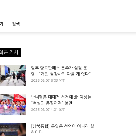
기
검색
최근 기사
일부 양곡판매소 돈주가 실질 운
영…“개인 쌀장사와 다를 게 없다”
2026.08.07 6:03 오후
남녀평등 대대적 선전에 北 여성들
“현실과 동떨어져” 불만
2026.08.07 4:01 오후
[남북통합] 통일은 선언이 아니라 실
천이다