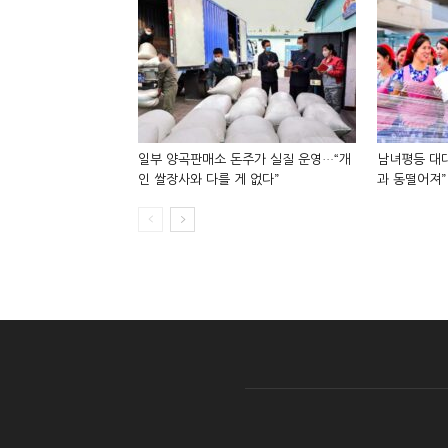
일부 양곡판매소 돈주가 실질 운영…“개
남녀평등 대대
인 쌀장사와 다를 게 없다”
과 동떨어져”