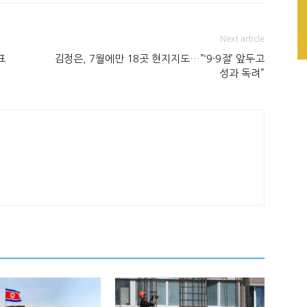
Next article
표
김정은, 7월에만 18곳 현지지도…”‘9·9절’ 앞두고
성과 독려”