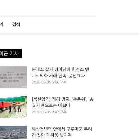
기
검색
최근 기사
돈데꼬 잡자 장마당이 환전소 됐
다…외화 거래 단속 ‘풍선효과’
2026.08.06 5:06 오후
[북한읽기] 재해 방지, ‘총동원’, ‘총
궐기’만으로는 어렵다
2026.08.06 2:47 오후
혜산청년역 앞에서 구루마꾼 무리
간 집단 패싸움 벌어져