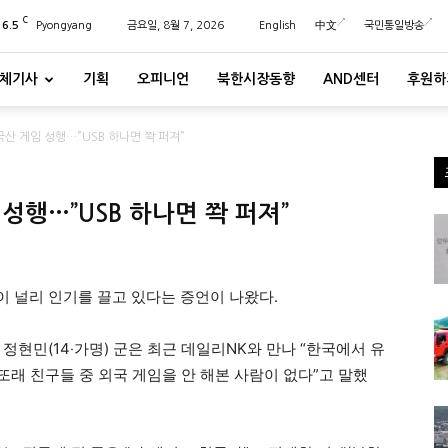
C
26.5
Pyongyang
금요일, 8월 7, 2026
English
中文
국민통일방송
체기사
기획
오피니언
북한시장동향
AND센터
후원하
산 게임 성행…”USB 하나면 쫙 퍼져”
성행…”USB 하나면 쫙 퍼져”
 널리 인기를 끌고 있다는 증언이 나왔다.
정현민(14‧가명) 군은 최근 데일리NK와 만나 “한국에서 유
또래 친구들 중 외국 게임을 안 해본 사람이 없다”고 말했