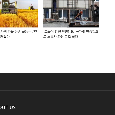
 가격·환율 동반 급등…주민
[그물에 갇힌 인권] 北, 국가별 맞춤형으
 커졌다
로 노동자 파견 규모 확대
OUT US