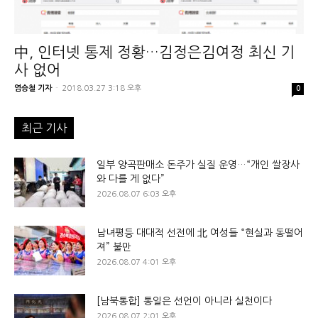
中, 인터넷 통제 정황…김정은김여정 최신 기
사 없어
염승철 기자
-
2018.03.27 3:18 오후
0
최근 기사
일부 양곡판매소 돈주가 실질 운영…“개인 쌀장사
와 다를 게 없다”
2026.08.07 6:03 오후
남녀평등 대대적 선전에 北 여성들 “현실과 동떨어
져” 불만
2026.08.07 4:01 오후
[남북통합] 통일은 선언이 아니라 실천이다
2026.08.07 2:01 오후