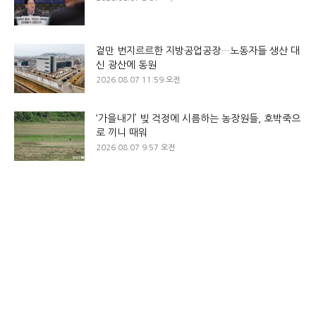
겉만 번지르르한 지방공업공장…노동자들 생산 대
신 광산에 동원
2026.08.07 11:59 오전
‘가을내기’ 빚 걱정에 시름하는 농장원들, 호박죽으
로 끼니 때워
2026.08.07 9:57 오전