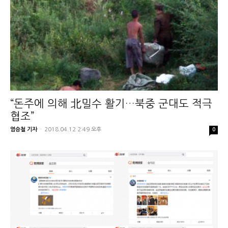
“돈주에 의해 北밀수 활기…북중 군대도 적극
협조”
염승철 기자
-
2018.04.12 2:49 오후
0