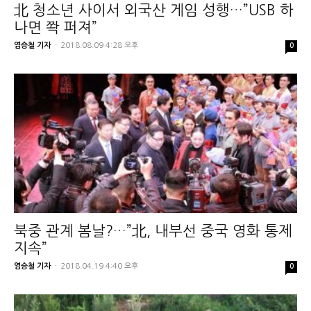
北 청소년 사이서 외국산 게임 성행…”USB 하
나면 쫙 퍼져”
염승철 기자
-
2018.08.09 4:28 오후
0
북중 관계 봄날?…”北, 내부선 중국 영화 통제
지속”
염승철 기자
-
2018.04.19 4:40 오후
0