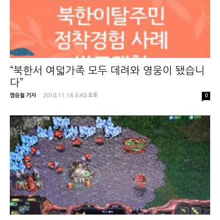
“북한서 여덟가족 모두 데려와 영웅이 됐습니
다”
염승철 기자
-
2018.11.16 3:40 오후
0