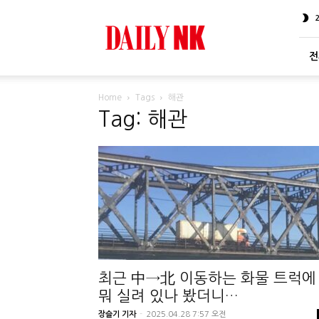
DailyNK
전
Home
Tags
해관
Tag: 해관
최근 中→北 이동하는 화물 트럭에
뭐 실려 있나 봤더니…
장슬기 기자
-
2025.04.28 7:57 오전