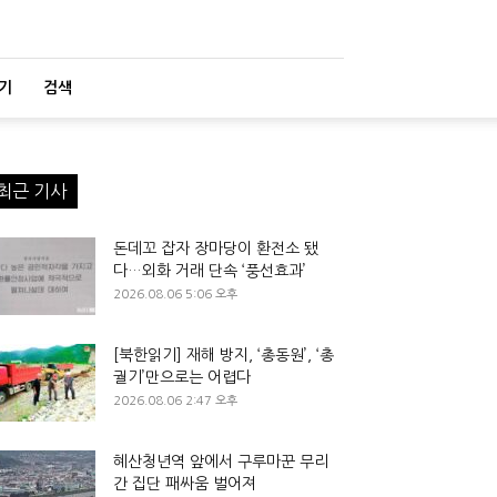
기
검색
최근 기사
돈데꼬 잡자 장마당이 환전소 됐
다…외화 거래 단속 ‘풍선효과’
2026.08.06 5:06 오후
[북한읽기] 재해 방지, ‘총동원’, ‘총
궐기’만으로는 어렵다
2026.08.06 2:47 오후
혜산청년역 앞에서 구루마꾼 무리
간 집단 패싸움 벌어져