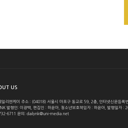
OUT US
데일리엔케이 주소 : (04018) 서울시 마포구 동교로 59, 2층, 인터넷신문등록번호 :
lyNK 발행인: 이광백, 편집인 : 하윤아, 청소년보호책임자 : 하윤아, 발행일자 : 2005.0
732-6711 문의: dailynk@uni-media.net