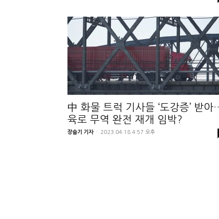
中 화물 트럭 기사들 ‘도강증’ 받아
육로 무역 완전 재개 임박?
장슬기 기자
-
2023.04.18 4:57 오후