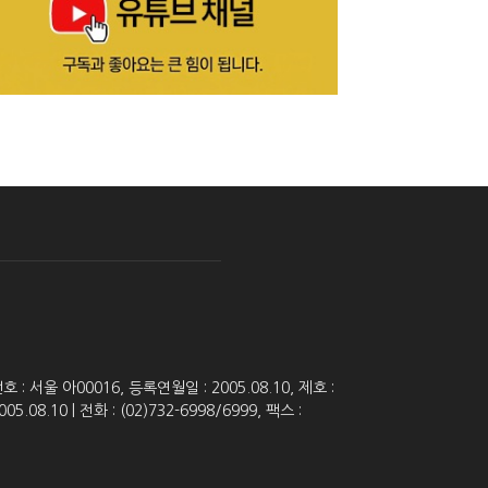
 서울 아00016, 등록연월일 : 2005.08.10, 제호 :
8.10 | 전화 : (02)732-6998/6999, 팩스 :