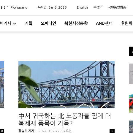
C
29.3
Pyongyang
목요일, 8월 6, 2026
English
中文
국민통일방송
체기사
기획
오피니언
북한시장동향
AND센터
후원하
中서 귀국하는 北 노동자들 짐에 대
북제재 품목이 가득?
장슬기 기자
-
2024.03.28 7:58 오전
0
0