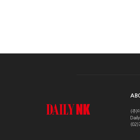
AB
(주)
Dai
(02)