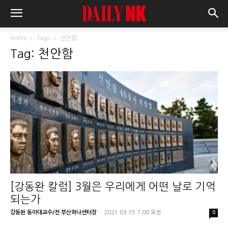
Home
Tags
천안함
Tag: 천안함
[강동완 칼럼] 3월은 우리에게 어떤 날로 기억
되는가
강동완 동아대교수/전 부산하나센터장
-
2021.03.15 7:00 오전
0