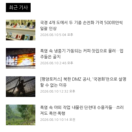
최근 기사
국경 4개 도에서 두 기종 손전화 가격 500위안씩
일괄 인상
2026.08.10 5:04 오후
폭염 속 냉풍기 가동되는 커피·찻집으로 몰려…업
주들은 골치
2026.08.10 2:48 오후
[평양포커스] 북한 DMZ 공사, ‘국경화’만으로 설명
할 수 없는 이유
2026.08.10 12:32 오후
폭염 속 야외 작업 내몰린 단련대 수용자들…쓰러
져도 폭언·폭행
2026.08.10 10:14 오전