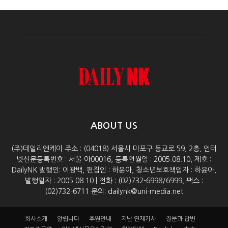
ABOUT US
(주)데일리엔케이 주소 : (04018) 서울시 마포구 동교로 59, 2층, 인터
넷신문등록번호 : 서울 아00016, 등록연월일 : 2005.08.10, 제호 :
DailyNK 발행인: 이광백, 편집인 : 하윤아, 청소년보호책임자 : 하윤아,
발행일자 : 2005.08.10 | 전화 : (02)732-6998/6999, 팩스 :
(02)732-6711 문의: dailynk@uni-media.net
회사소개
알립니다
후원안내
지난 연재기사
질문과 답변