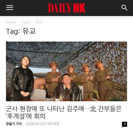
Home
Tags
유교
Tag: 유교
군사 현장에 또 나타난 김주애…北 간부들은
‘후계설’에 회의
장슬기 기자
-
2026.04.23 7:59 오전
0