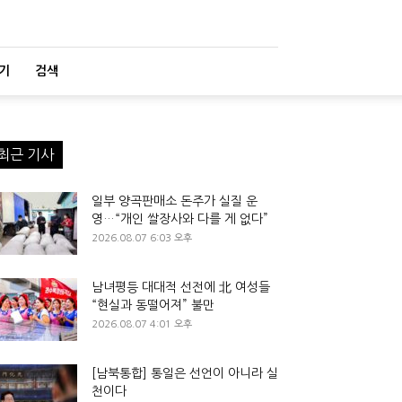
기
검색
최근 기사
일부 양곡판매소 돈주가 실질 운
영…“개인 쌀장사와 다를 게 없다”
2026.08.07 6:03 오후
남녀평등 대대적 선전에 北 여성들
“현실과 동떨어져” 불만
2026.08.07 4:01 오후
[남북통합] 통일은 선언이 아니라 실
천이다