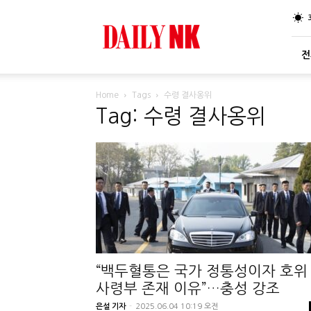
DailyNK
전
Home
Tags
수령 결사옹위
Tag: 수령 결사옹위
“백두혈통은 국가 정통성이자 호위
사령부 존재 이유”…충성 강조
은설 기자
-
2025.06.04 10:19 오전