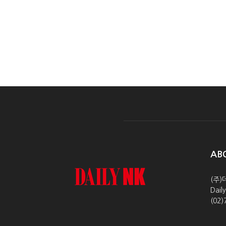
AB
(주)
Dai
(02)