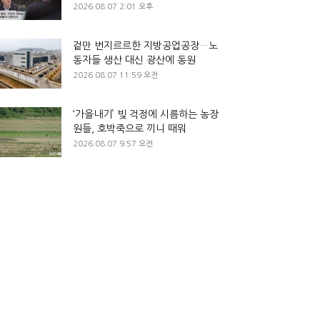
2026.08.07 2:01 오후
겉만 번지르르한 지방공업공장…노
동자들 생산 대신 광산에 동원
2026.08.07 11:59 오전
‘가을내기’ 빚 걱정에 시름하는 농장
원들, 호박죽으로 끼니 때워
2026.08.07 9:57 오전