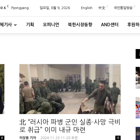
C
30.6
Pyongyang
일요일, 8월 9, 2026
English
中文
국민통일방송
체기사
기획
오피니언
북한시장동향
AND센터
후원하
北 “러시아 파병 군인 실종·사망 극비
로 취급” 이미 내규 마련
이상용 기자
-
2024.11.23 11:20 오전
0
0