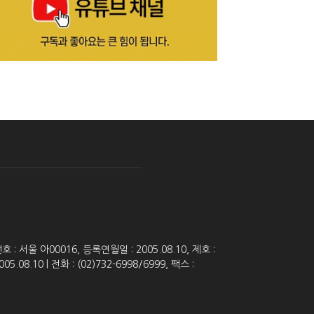
 서울 아00016, 등록연월일 : 2005.08.10, 제호 :
8.10 | 전화 : (02)732-6998/6999, 팩스 :