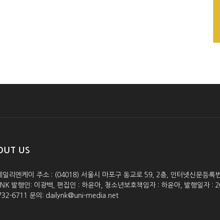
OUT US
데일리엔케이 주소 : (04018) 서울시 마포구 동교로 59, 2층, 인터넷신문등록번호 :
lyNK 발행인: 이광백, 편집인 : 하윤아, 청소년보호책임자 : 하윤아, 발행일자 : 2005.0
732-6711 문의: dailynk@uni-media.net