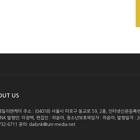
OUT US
데일리엔케이 주소 : (04018) 서울시 마포구 동교로 59, 2층, 인터넷신문등록번호 :
lyNK 발행인: 이광백, 편집인 : 하윤아, 청소년보호책임자 : 하윤아, 발행일자 : 2005.0
732-6711 문의: dailynk@uni-media.net