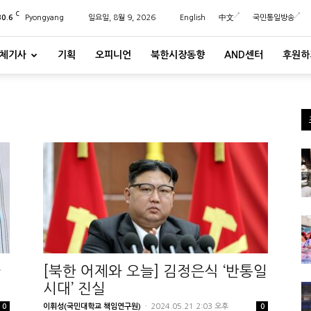
C
30.6
Pyongyang
일요일, 8월 9, 2026
English
中文
국민통일방송
체기사
기획
오피니언
북한시장동향
AND센터
후원하
가
[북한 어제와 오늘] 김정은식 ‘반통일
시대’ 진실
이휘성(국민대학교 책임연구원)
-
2024.05.21 2:03 오후
0
0