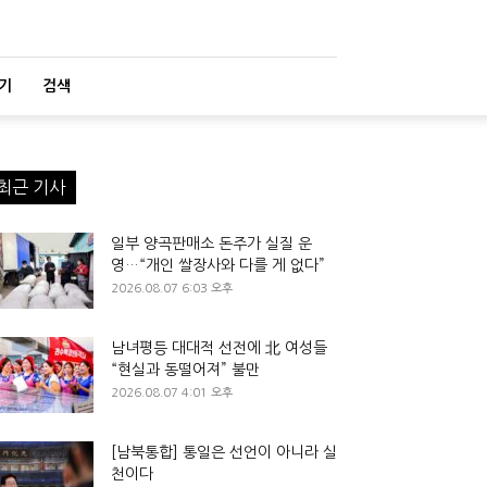
기
검색
최근 기사
일부 양곡판매소 돈주가 실질 운
영…“개인 쌀장사와 다를 게 없다”
2026.08.07 6:03 오후
남녀평등 대대적 선전에 北 여성들
“현실과 동떨어져” 불만
2026.08.07 4:01 오후
[남북통합] 통일은 선언이 아니라 실
천이다