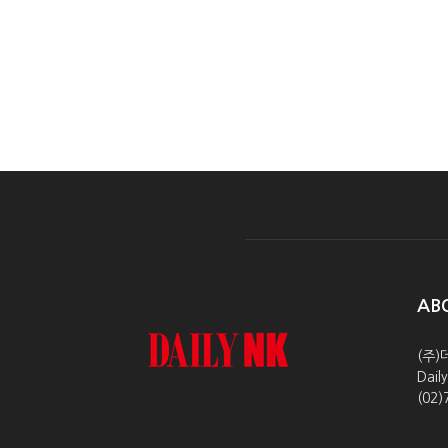
AB
(주)
Dai
(02)