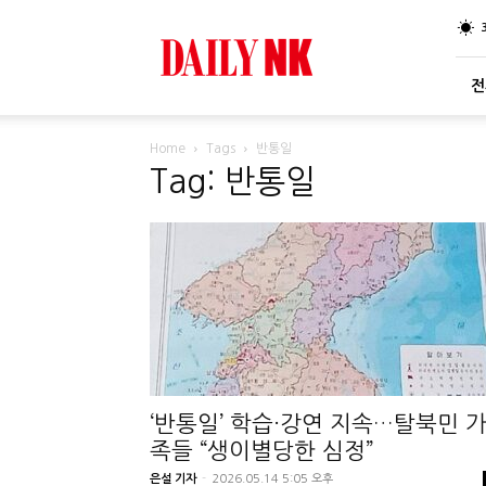
DailyNK
전
Home
Tags
반통일
Tag: 반통일
‘반통일’ 학습·강연 지속…탈북민 
족들 “생이별당한 심정”
은설 기자
-
2026.05.14 5:05 오후