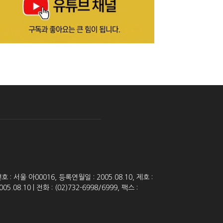
 서울 아00016, 등록연월일 : 2005.08.10, 제호 :
8.10 | 전화 : (02)732-6998/6999, 팩스 :