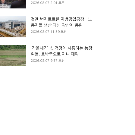
2026.08.07 2:01 오후
겉만 번지르르한 지방공업공장…노
동자들 생산 대신 광산에 동원
2026.08.07 11:59 오전
‘가을내기’ 빚 걱정에 시름하는 농장
원들, 호박죽으로 끼니 때워
2026.08.07 9:57 오전