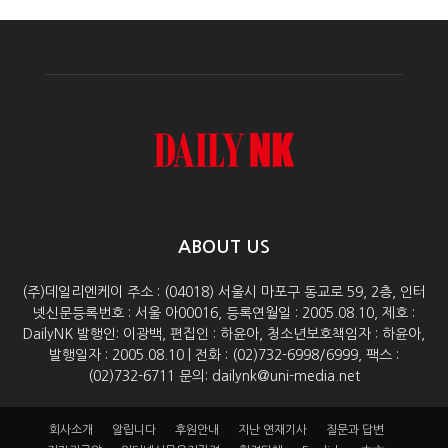
ABOUT US
(주)데일리엔케이 주소 : (04018) 서울시 마포구 동교로 59, 2층, 인터
넷신문등록번호 : 서울 아00016, 등록연월일 : 2005.08.10, 제호 :
DailyNK 발행인: 이광백, 편집인 : 하윤아, 청소년보호책임자 : 하윤아,
발행일자 : 2005.08.10 | 전화 : (02)732-6998/6999, 팩스 :
(02)732-6711 문의: dailynk@uni-media.net
회사소개
알립니다
후원안내
지난 연재기사
질문과 답변