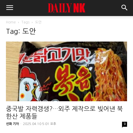
Home
Tags
도안
Tag: 도안
중국발 자력갱생?…외주 제작으로 빚어낸 북
한산 제품들
선화 기자
-
2025.04.10 5:01 오후
0