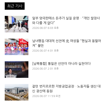
최근 기사
일부 양곡판매소 돈주가 실질 운영…“개인 쌀장사
와 다를 게 없다”
2026.08.07 6:03 오후
남녀평등 대대적 선전에 北 여성들 “현실과 동떨어
져” 불만
2026.08.07 4:01 오후
[남북통합] 통일은 선언이 아니라 실천이다
2026.08.07 2:01 오후
겉만 번지르르한 지방공업공장…노동자들 생산 대
신 광산에 동원
2026.08.07 11:59 오전