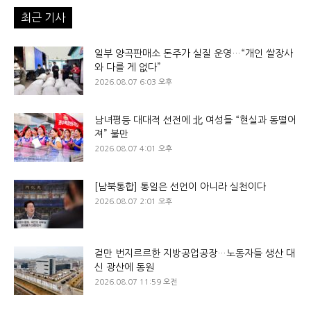
최근 기사
일부 양곡판매소 돈주가 실질 운영…“개인 쌀장사
와 다를 게 없다”
2026.08.07 6:03 오후
남녀평등 대대적 선전에 北 여성들 “현실과 동떨어
져” 불만
2026.08.07 4:01 오후
[남북통합] 통일은 선언이 아니라 실천이다
2026.08.07 2:01 오후
겉만 번지르르한 지방공업공장…노동자들 생산 대
신 광산에 동원
2026.08.07 11:59 오전