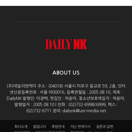
ABOUT US
(주)데일리엔케이 주소 : (04018) 서울시 마포구 동교로 59, 2층, 인터
넷신문등록번호 : 서울 아00016, 등록연월일 : 2005.08.10, 제호 :
DailyNK 발행인: 이광백, 편집인 : 하윤아, 청소년보호책임자 : 하윤아,
발행일자 : 2005.08.10 | 전화 : (02)732-6998/6999, 팩스 :
(02)732-6711 문의: dailynk@uni-media.net
회사소개
알립니다
후원안내
지난 연재기사
질문과 답변