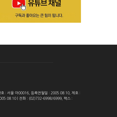
 서울 아00016, 등록연월일 : 2005.08.10, 제호 :
8.10 | 전화 : (02)732-6998/6999, 팩스 :