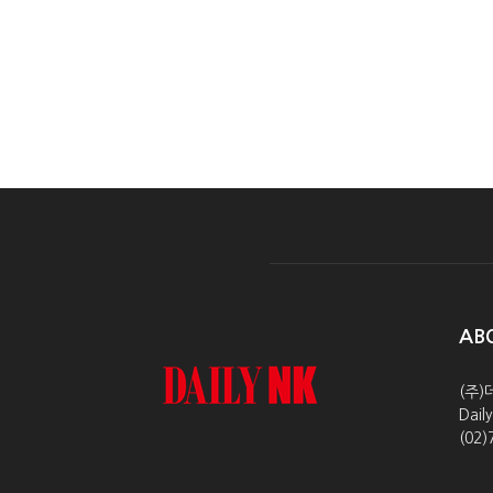
AB
(주)
Dai
(02)