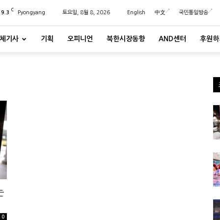
C
29.3
Pyongyang
토요일, 8월 8, 2026
English
中文
국민통일방송
체기사
기획
오피니언
북한시장동향
AND센터
후원하
는
0