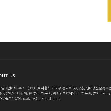
OUT US
데일리엔케이 주소 : (04018) 서울시 마포구 동교로 59, 2층, 인터넷신문등록번호 :
lyNK 발행인: 이광백, 편집인 : 하윤아, 청소년보호책임자 : 하윤아, 발행일자 : 2005.0
732-6711 문의: dailynk@uni-media.net