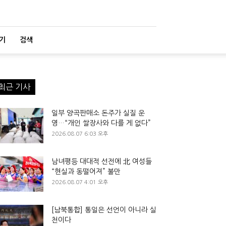
기
검색
최근 기사
일부 양곡판매소 돈주가 실질 운
영…“개인 쌀장사와 다를 게 없다”
2026.08.07 6:03 오후
남녀평등 대대적 선전에 北 여성들
“현실과 동떨어져” 불만
2026.08.07 4:01 오후
[남북통합] 통일은 선언이 아니라 실
천이다