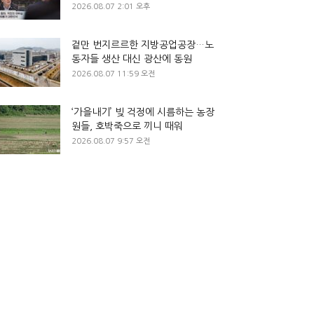
2026.08.07 2:01 오후
겉만 번지르르한 지방공업공장…노
동자들 생산 대신 광산에 동원
2026.08.07 11:59 오전
‘가을내기’ 빚 걱정에 시름하는 농장
원들, 호박죽으로 끼니 때워
2026.08.07 9:57 오전