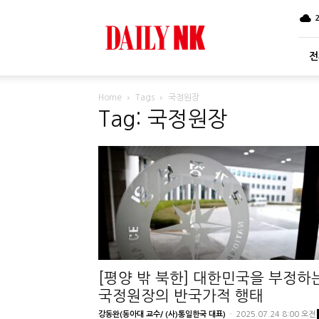
DailyNK
전
Home
Tags
국정원장
Tag: 국정원장
[평양 밖 북한] 대한민국을 부정하
국정원장의 반국가적 행태
강동완(동아대 교수/ (사)통일한국 대표)
-
2025.07.24 8:00 오전