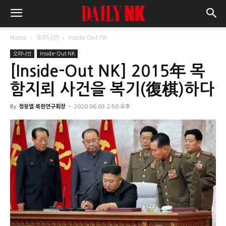
Home
오피니언
Inside-Out NK
오피니언
Inside-Out NK
[Inside-Out NK] 2015年 목
함지뢰 사건을 복기(復棋)하다
By
정창열 북한연구회장
-
2020.06.03 2:50 오후