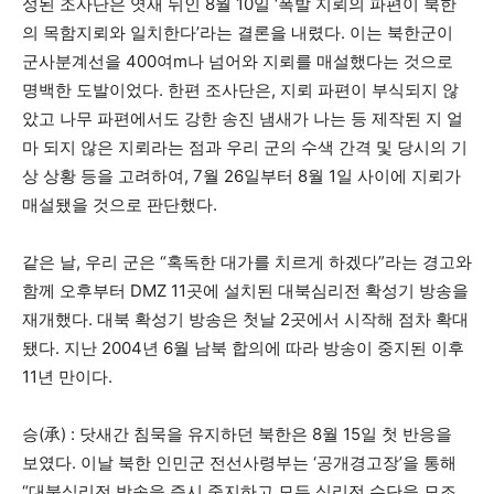
성된 조사단은 엿새 뒤인 8월 10일 ‘폭발 지뢰의 파편이 북한
의 목함지뢰와 일치한다’라는 결론을 내렸다. 이는 북한군이
군사분계선을 400여m나 넘어와 지뢰를 매설했다는 것으로
명백한 도발이었다. 한편 조사단은, 지뢰 파편이 부식되지 않
았고 나무 파편에서도 강한 송진 냄새가 나는 등 제작된 지 얼
마 되지 않은 지뢰라는 점과 우리 군의 수색 간격 및 당시의 기
상 상황 등을 고려하여, 7월 26일부터 8월 1일 사이에 지뢰가
매설됐을 것으로 판단했다.
같은 날, 우리 군은 “혹독한 대가를 치르게 하겠다”라는 경고와
함께 오후부터 DMZ 11곳에 설치된 대북심리전 확성기 방송을
재개했다. 대북 확성기 방송은 첫날 2곳에서 시작해 점차 확대
됐다. 지난 2004년 6월 남북 합의에 따라 방송이 중지된 이후
11년 만이다.
승(承) : 닷새간 침묵을 유지하던 북한은 8월 15일 첫 반응을
보였다. 이날 북한 인민군 전선사령부는 ‘공개경고장’을 통해
“대북심리전 방송을 즉시 중지하고 모든 심리전 수단을 모조