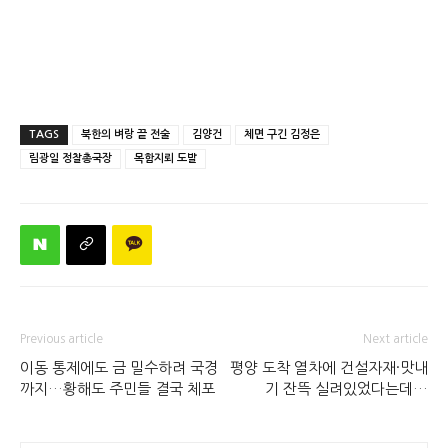
TAGS
북한의 벼랑 끝 전술
김양건
체면 구긴 김정은
림광일 정찰총국장
목함지뢰 도발
Previous article
Next article
이동 통제에도 금 밀수하려 국경
평양 도착 열차에 건설자재·맛내
까지…황해도 주민들 결국 체포
기 잔뜩 실려있었다는데…