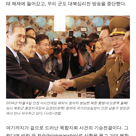
태 해제에 들어갔고, 우리 군도 대북심리전 방송을 중단했다.
2014년 10월 4일 인천 아시안게임 폐막식 참석차 방남한 북한 황병서(오른쪽 둘째)
당시 북한군 총정치국장과 김관진(왼쪽) 청와대 국가안보실장이 인천 남동구 영빈관
에서 만나 악수하고 있다. /사진=연합
여기까지가 겉으로 드러난 목함지뢰 사건의 기승전결이다. 그
렇다면 벼랑 끝 전술(brinkmanship)로 상황을 몰고 가던 북한