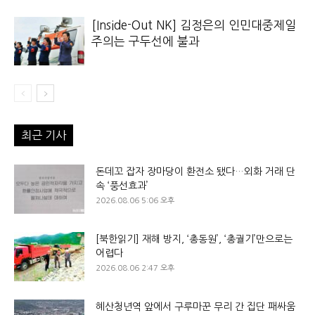
[Inside-Out NK] 김정은의 인민대중제일
주의는 구두선에 불과
최근 기사
돈데꼬 잡자 장마당이 환전소 됐다…외화 거래 단
속 ‘풍선효과’
2026.08.06 5:06 오후
[북한읽기] 재해 방지, ‘총동원’, ‘총궐기’만으로는
어렵다
2026.08.06 2:47 오후
혜산청년역 앞에서 구루마꾼 무리 간 집단 패싸움