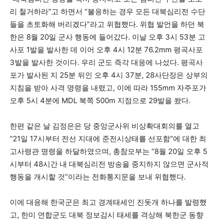
리 철거하라”고 하면서 “불응하는 경우 모든 대북심리전 수단
들을 초토화해 버리겠다”라고 위협했다. 위협 발언을 하던 북
한은 8월 20일 군사 행동에 들어갔다. 이날 오후 3시 53분 고
사포 1발을 발사한 데 이어 오후 4시 12분 76.2mm 평곡사포
3발을 발사한 것이다. 우리 군도 즉각 대응에 나섰다. 평곡사
포가 발사된 지 25분 뒤인 오후 4시 37분, 28사단장은 상부의
지침을 받아 사격 명령을 내렸고, 이에 따라 155mm 자주포가
오후 5시 4분에 MDL 북쪽 500m 지점으로 29발을 쐈다.
한편 같은 날 김정은은 당 중앙군사위 비상확대회의를 열고
“21일 17시부터 전선 지대에 준전시상태를 선포함”에 대한 최
고사령관 명령을 하달하였으며, 총참모부는 “8월 20일 오후 5
시부터 48시간 내 대북심리전 방송을 중지하지 않으면 군사적
행동을 개시할 것”이라는 전화통지문을 보내 위협했다.
이에 대응해 한국군은 최고 경계태세인 진돗개 하나를 발령했
고, 한미 연합군도 대북 정보감시 태세를 격상해 북한군 동향