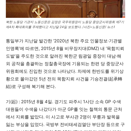
북한 노동당 기관지 노동신문은 김정은 국무위원장이 노동당 중앙군사위원회 제7기
제4차 확대회의를 주재했다고 지난달 24일 보도했다. /사진=노동신문/ 뉴스1
통일부가 지난달 발간한 ‘2020년 북한 주요 인물정보·기관별
인명록’에 따르면, 2015년 8월 비무장지대(DMZ) 내 ‘목함지뢰
도발’을 주도한 것으로 알려진 북한군 림광일 중장이 대남·해
외 공작을 총괄하는 정찰총국장에 기용되는 한편 당 중앙군사
위원회에도 진입한 것으로 나타났다. 차제에 한반도를 위기상
황으로 몰아갔던 5년 전의 목함지뢰 사건을 기승전결(起承轉
結)로 구성해 복기해 본다.
기(起) : 2015년 8월 4일. 경기도 파주시 1사단 소속 GP 수색
대원들이 수색을 나갔다가 아군 GP를 잇는 철책의 통문 근처
에서 지뢰를 밟았다. 이 사고로 부사관 2명이 무릎과 발목을
잃는 부상을 입었다. 국방부 전비태세검열단 부단장 등으로 구