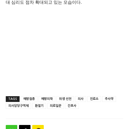
대 심리도 점차 확대되고 있는 모습이다.
TAGS
예방접종
예방의학
위생 선전
의사
진료소
주사약
의사담당구역제
환절기
의료일꾼
간호사