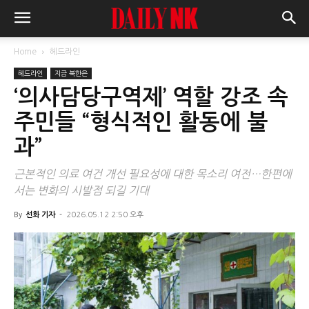
Home
헤드라인
헤드라인
지금 북한은
‘의사담당구역제’ 역할 강조 속
주민들 “형식적인 활동에 불
과”
근본적인 의료 여건 개선 필요성에 대한 목소리 여전…한편에
서는 변화의 시발점 되길 기대
By
선화 기자
-
2026.05.12 2:50 오후