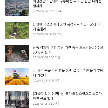
혜산청년역 앞에서 구루마꾼 무리 간 집단 패싸움
벌어져
2026.08.06 12:31 오후
탈영한 국경경비대 군인 총격으로 사망…군심 크
게 흔들려
2026.08.06 10:15 오전
단속 강화에 위험 부담 커진 송금 브로커들, 수수료
50%로 올려
2026.08.06 8:00 오전
北 시장 곡물 가격·환율 동반 급등…주민 물가 부담
더 커졌다
2026.08.05 5:08 오후
[그물에 갇힌 인권] 北, 국가별 맞춤형으로 노동자
파견 규모 확대
2026.08.05 2:52 오후