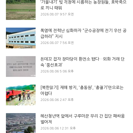
‘가을내기’ 빚 걱정에 시름하는 농장원들, 호박죽으
로 끼니 때워
2026.08.07 9:57 오전
폭염에 전력난 심화하자 “군수공장에 전기 우선 공
급하라” 지시
2026.08.07 7:56 오전
돈데꼬 잡자 장마당이 환전소 됐다…외화 거래 단
속 ‘풍선효과’
2026.08.06 5:06 오후
[북한읽기] 재해 방지, ‘총동원’, ‘총궐기’만으로는
어렵다
2026.08.06 2:47 오후
혜산청년역 앞에서 구루마꾼 무리 간 집단 패싸움
벌어져
2026.08.06 12:31 오후