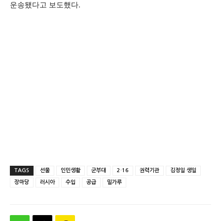
운송됐다고 보도했다.
TAGS
선물
인민생활
군부대
2·16
권력기관
김정일 생일
장마당
러시아
수입
공급
밀가루