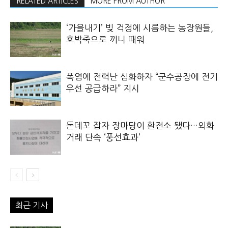
RELATED ARTICLES
MORE FROM AUTHOR
‘가을내기’ 빚 걱정에 시름하는 농장원들,
호박죽으로 끼니 때워
폭염에 전력난 심화하자 “군수공장에 전기
우선 공급하라” 지시
돈데꼬 잡자 장마당이 환전소 됐다…외화
거래 단속 ‘풍선효과’
최근 기사