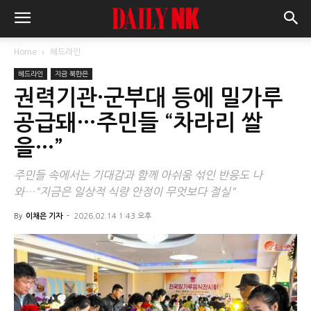
Home
헤드라인
헤드라인
지금 북한은
권력기관·군부대 등에 밀가루
공급돼…주민들 “차라리 쌀
을…”
주민들 속에서는 기대감과 함께 아쉬움 섞인 반응도 나
와…"지금은 일상적 식량 안정이 무엇보다 절실"
By
이채은 기자
-
2026.02.14 1:43 오후