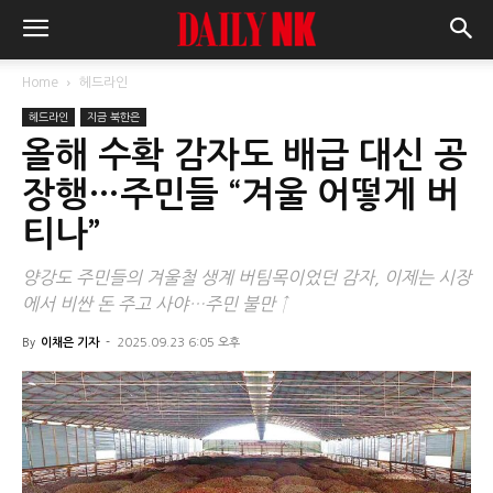
Home
헤드라인
헤드라인
지금 북한은
올해 수확 감자도 배급 대신 공
장행…주민들 “겨울 어떻게 버
티나”
양강도 주민들의 겨울철 생계 버팀목이었던 감자, 이제는 시장
에서 비싼 돈 주고 사야…주민 불만 ↑
By
이채은 기자
-
2025.09.23 6:05 오후