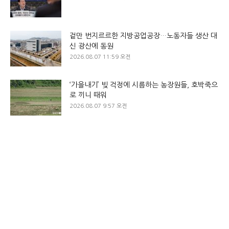
겉만 번지르르한 지방공업공장…노동자들 생산 대
신 광산에 동원
2026.08.07 11:59 오전
‘가을내기’ 빚 걱정에 시름하는 농장원들, 호박죽으
로 끼니 때워
2026.08.07 9:57 오전