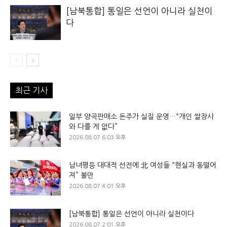
[남북통합] 통일은 선언이 아니라 실천이
다
최근 기사
일부 양곡판매소 돈주가 실질 운영…“개인 쌀장사
와 다를 게 없다”
2026.08.07 6:03 오후
남녀평등 대대적 선전에 北 여성들 “현실과 동떨어
져” 불만
2026.08.07 4:01 오후
[남북통합] 통일은 선언이 아니라 실천이다
2026.08.07 2:01 오후