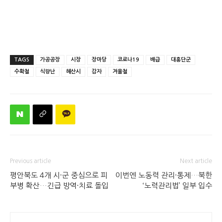
TAGS
가공공장
시장
장마당
코로나19
배급
대홍단군
수확철
식량난
혜산시
감자
겨울철
Previous article
Next article
평안북도 4개 시·군 중심으로 피
이번엔 노동력 관리·통제…북한
부병 확산…긴급 방역·치료 돌입
‘노력관리법’ 일부 입수