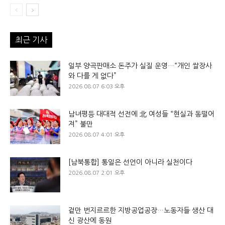
최근 기사
일부 양곡판매소 돈주가 실질 운영…“개인 쌀장사
와 다를 게 없다”
2026.08.07 6:03 오후
남녀평등 대대적 선전에 北 여성들 “현실과 동떨어
져” 불만
2026.08.07 4:01 오후
[남북통합] 통일은 선언이 아니라 실천이다
2026.08.07 2:01 오후
겉만 번지르르한 지방공업공장…노동자들 생산 대
신 광산에 동원