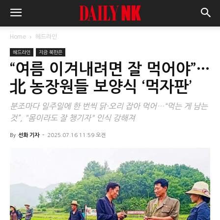
Home
헤드라인
헤드라인
지금 북한은
“여름 이겨내려면 잘 먹어야”…
北 농장원들 보양식 ‘먹자판’
분조마다 일주일에 한 번씩 닭·오리 잡아 먹어…“먹는 게 남는
것”, "몸이라도 잘 챙기자" 인식 강해져
By
선화 기자
-
2025.07.16 11:59 오전