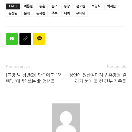
TAGS
여름철
농촌
분조
농장
분조원
보양식
먹자판
농장원
분배
농사철
추수
더위
무더위
Previous article
Next article
[교양 밖 청년②] 단속에도 “오
경연에 원산갈마지구 휴양권 걸
빠”, “대박” 쓰는 北 청년들
리자 눈에 불 켠 간부 가족들