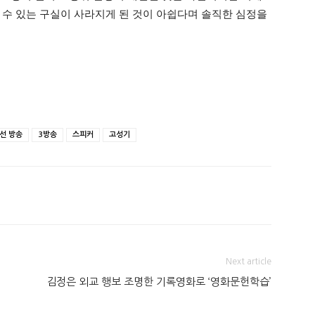
 수 있는 구실이 사라지게 된 것이 아쉽다며 솔직한 심정을
선 방송
3방송
스피커
고성기
Next article
김정은 외교 행보 조명한 기록영화로 ‘영화문헌학습’