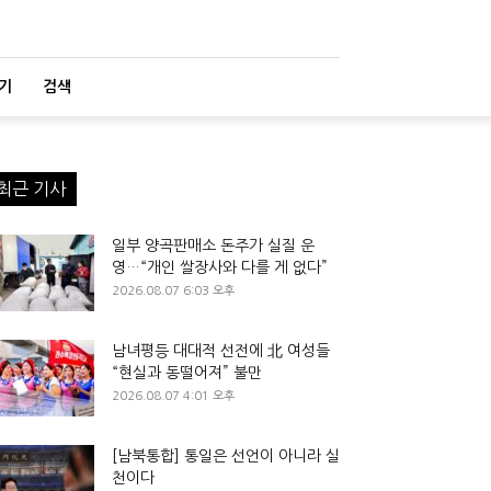
기
검색
최근 기사
일부 양곡판매소 돈주가 실질 운
영…“개인 쌀장사와 다를 게 없다”
2026.08.07 6:03 오후
남녀평등 대대적 선전에 北 여성들
“현실과 동떨어져” 불만
2026.08.07 4:01 오후
[남북통합] 통일은 선언이 아니라 실
천이다