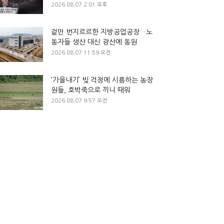
2026.08.07 2:01 오후
겉만 번지르르한 지방공업공장…노
동자들 생산 대신 광산에 동원
2026.08.07 11:59 오전
‘가을내기’ 빚 걱정에 시름하는 농장
원들, 호박죽으로 끼니 때워
2026.08.07 9:57 오전