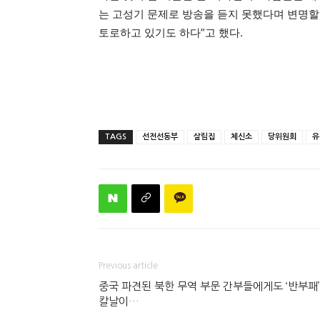
는 고성기 문제로 방송을 듣지 못했다며 변명할
토로하고 있기도 하다”고 했다.
TAGS
선전선동부
살림집
체신소
당위원회
유
Previous article
중국 파견된 북한 무역 부문 간부들에게도 ‘반부패’
칼날이…