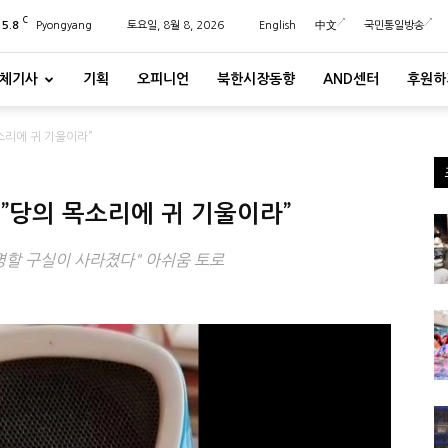
C
25.8
Pyongyang
토요일, 8월 8, 2026
English
中文
국민통일방송
체기사
기획
오피니언
북한시장동향
AND센터
후원하
소리에 귀 기울이라”
”당의 목소리에 귀 기울이라”
명할 구실이 사라졌다" 아쉬움 토로