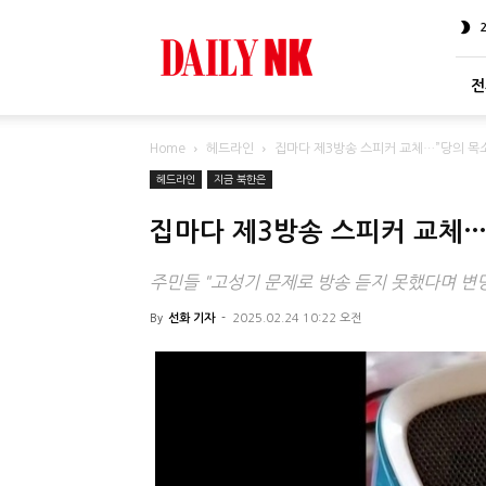
DailyNK
전
Home
헤드라인
집마다 제3방송 스피커 교체…”당의 목
헤드라인
지금 북한은
집마다 제3방송 스피커 교체…
주민들 "고성기 문제로 방송 듣지 못했다며 변
By
선화 기자
-
2025.02.24 10:22 오전