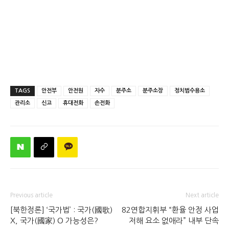
TAGS
안전부
안전원
자수
분주소
분주소장
정치범수용소
관리소
신고
휴대전화
손전화
Previous article
Next article
[북한정론] ‘국가법’ : 국가(國歌)
82연합지휘부 “환율 안정 사업
X, 국가(國家) O 가능성은?
저해 요소 없애라” 내부 단속