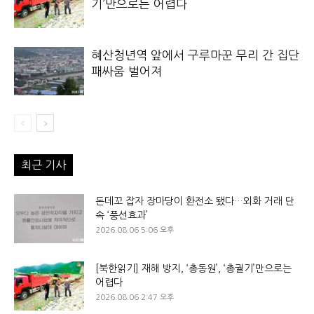
기’만으로는 어렵다
혜산청년역 앞에서 구루마꾼 무리 간 집단
패싸움 벌어져
최근 기사
돈데꼬 잡자 장마당이 환전소 됐다…외화 거래 단
속 ‘풍선효과’
2026.08.06 5:06 오후
[북한읽기] 재해 방지, ‘총동원’, ‘총궐기’만으로는
어렵다
2026.08.06 2:47 오후