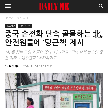
Home
헤드라인
헤드라인
지금 북한은
중국 손전화 단속 골몰하는 北,
안전원들에 ‘당근책’ 제시
"쥐 못 잡는 고양이 필요 없다" 다그치고 "단속 실적 높으면 좋
은 자리 보내주겠다" 독려하기도
By
은설 기자
-
2024.11.04 12:37 오후