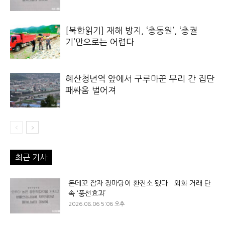
[북한읽기] 재해 방지, ‘총동원’, ‘총궐
기’만으로는 어렵다
혜산청년역 앞에서 구루마꾼 무리 간 집단
패싸움 벌어져
최근 기사
돈데꼬 잡자 장마당이 환전소 됐다…외화 거래 단
속 ‘풍선효과’
2026.08.06 5:06 오후