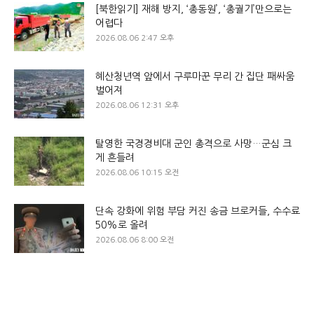
[북한읽기] 재해 방지, ‘총동원’, ‘총궐기’만으로는
어렵다
2026.08.06 2:47 오후
혜산청년역 앞에서 구루마꾼 무리 간 집단 패싸움
벌어져
2026.08.06 12:31 오후
탈영한 국경경비대 군인 총격으로 사망…군심 크
게 흔들려
2026.08.06 10:15 오전
단속 강화에 위험 부담 커진 송금 브로커들, 수수료
50%로 올려
2026.08.06 8:00 오전