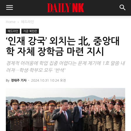
Home
헤드라인
헤드라인
지금 북한은
‘인재 강국’ 외치는 北, 중앙대
학 자체 장학금 마련 지시
경제적 어려움에 학업 집중 어렵다는 문제 제기에 1호 말씀 내
려져…학생·학부모 모두 '반색'
By
정태주 기자
-
2024.10.31 10:24 오전