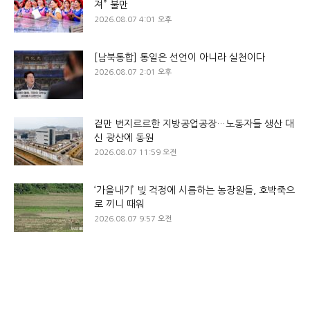
져” 불만
2026.08.07 4:01 오후
[남북통합] 통일은 선언이 아니라 실천이다
2026.08.07 2:01 오후
겉만 번지르르한 지방공업공장…노동자들 생산 대
신 광산에 동원
2026.08.07 11:59 오전
‘가을내기’ 빚 걱정에 시름하는 농장원들, 호박죽으
로 끼니 때워
2026.08.07 9:57 오전