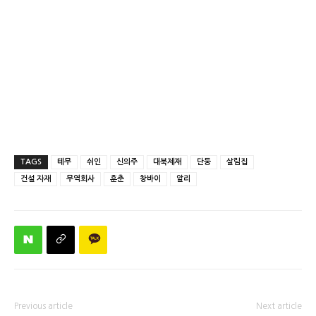
TAGS
테무
쉬인
신의주
대북제재
단둥
살림집
건설 자재
무역회사
훈춘
창바이
알리
Previous article
Next article