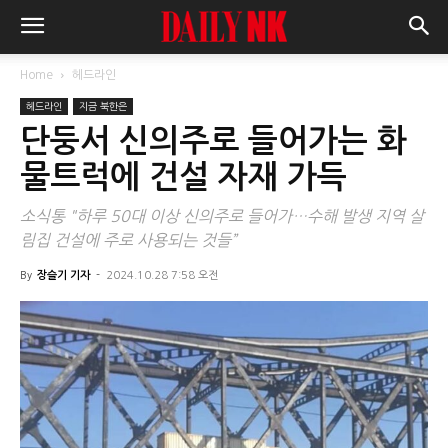
Home
헤드라인
헤드라인
지금 북한은
단둥서 신의주로 들어가는 화
물트럭에 건설 자재 가득
소식통 "하루 50대 이상 신의주로 들어가…수해 발생 지역 살
림집 건설에 주로 사용되는 것들”
By
장슬기 기자
-
2024.10.28 7:58 오전