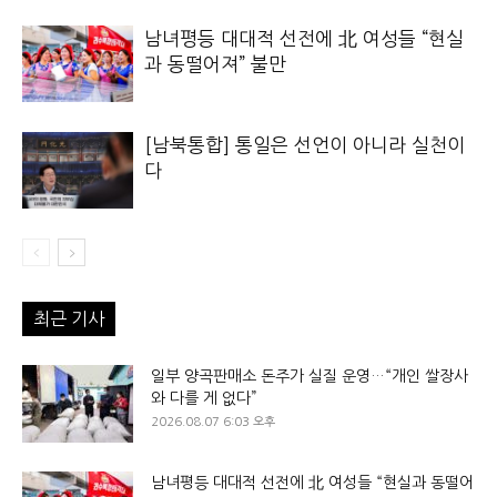
남녀평등 대대적 선전에 北 여성들 “현실
과 동떨어져” 불만
[남북통합] 통일은 선언이 아니라 실천이
다
최근 기사
일부 양곡판매소 돈주가 실질 운영…“개인 쌀장사
와 다를 게 없다”
2026.08.07 6:03 오후
남녀평등 대대적 선전에 北 여성들 “현실과 동떨어