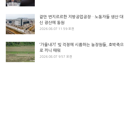
겉만 번지르르한 지방공업공장…노동자들 생산 대
신 광산에 동원
2026.08.07 11:59 오전
‘가을내기’ 빚 걱정에 시름하는 농장원들, 호박죽으
로 끼니 때워
2026.08.07 9:57 오전