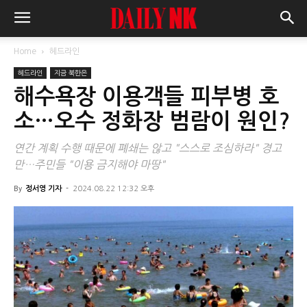
Home
헤드라인
헤드라인
지금 북한은
해수욕장 이용객들 피부병 호
소…오수 정화장 범람이 원인?
연간 계획 수행 때문에 폐쇄는 않고 "스스로 조심하라" 경고
만…주민들 "이용 금지해야 마땅"
By
정서영 기자
-
2024.08.22 12:32 오후