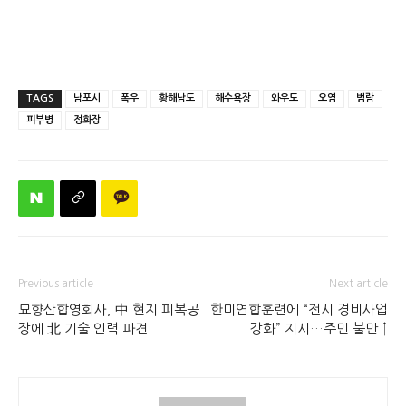
TAGS
남포시
폭우
황해남도
해수욕장
와우도
오염
범람
피부병
정화장
Previous article
Next article
묘향산합영회사, 中 현지 피복공
한미연합훈련에 “전시 경비사업
장에 北 기술 인력 파견
강화” 지시…주민 불만 ↑