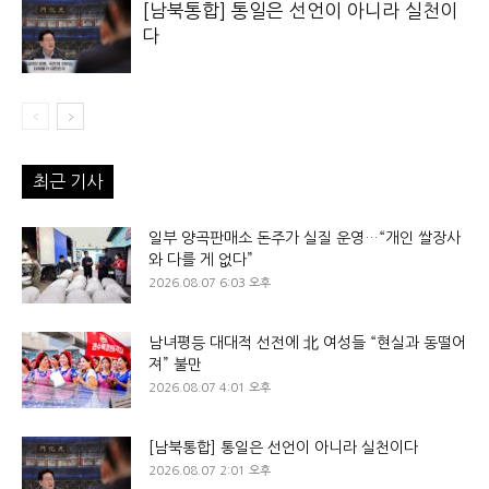
[남북통합] 통일은 선언이 아니라 실천이
다
최근 기사
일부 양곡판매소 돈주가 실질 운영…“개인 쌀장사
와 다를 게 없다”
2026.08.07 6:03 오후
남녀평등 대대적 선전에 北 여성들 “현실과 동떨어
져” 불만
2026.08.07 4:01 오후
[남북통합] 통일은 선언이 아니라 실천이다
2026.08.07 2:01 오후