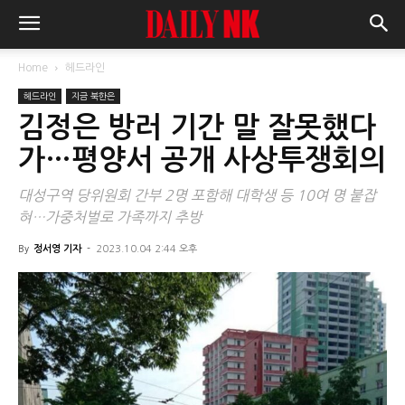
Home
헤드라인
헤드라인
지금 북한은
김정은 방러 기간 말 잘못했다
가…평양서 공개 사상투쟁회의
대성구역 당위원회 간부 2명 포함해 대학생 등 10여 명 붙잡
혀…가중처벌로 가족까지 추방
By
정서영 기자
-
2023.10.04 2:44 오후