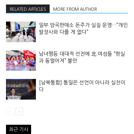
RELATED ARTICLES
MORE FROM AUTHOR
일부 양곡판매소 돈주가 실질 운영…“개인
쌀장사와 다를 게 없다”
남녀평등 대대적 선전에 北 여성들 “현실
과 동떨어져” 불만
[남북통합] 통일은 선언이 아니라 실천이
다
최근 기사