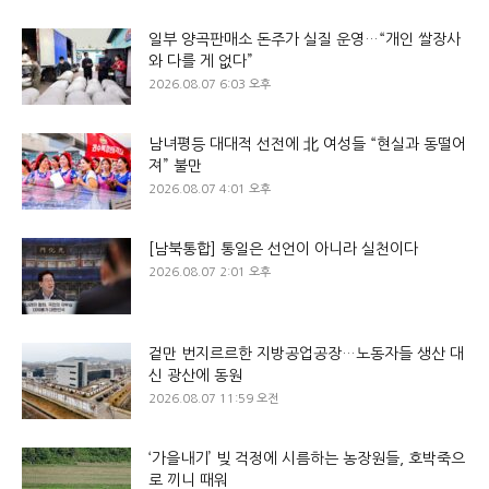
일부 양곡판매소 돈주가 실질 운영…“개인 쌀장사
와 다를 게 없다”
2026.08.07 6:03 오후
남녀평등 대대적 선전에 北 여성들 “현실과 동떨어
져” 불만
2026.08.07 4:01 오후
[남북통합] 통일은 선언이 아니라 실천이다
2026.08.07 2:01 오후
겉만 번지르르한 지방공업공장…노동자들 생산 대
신 광산에 동원
2026.08.07 11:59 오전
‘가을내기’ 빚 걱정에 시름하는 농장원들, 호박죽으
로 끼니 때워