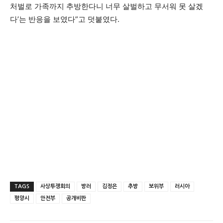
처벌로 가족까지 추방한다니 너무 살벌하고 무서워 못 살겠
다’는 반응을 보였다”고 덧붙였다.
TAGS
사상투쟁회의
방러
김정은
추방
보위부
러시아
평양시
안전부
공개비판