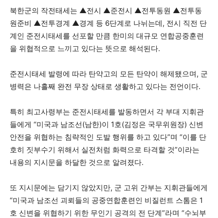
북한군의 작전태세는 ▲전시 ▲준전시 ▲전투동원 ▲전투동
원준비 ▲전투경계 ▲경계 등 6단계로 나뉘는데, 전시 직전 단
계인 준전시태세를 선포할 만큼 한미의 대규모 연합공중훈련
을 위협적으로 느끼고 있다는 뜻으로 해석된다.
준전시태세 발령에 따라 탄약고의 모든 탄약이 해제됐으며, 군
병력은 나흘째 완전 무장 상태로 생활하고 있다는 전언이다.
특히 최고사령부는 준전시태세를 발동하면서 각 부대 지휘관
들에게 “미국과 남조선(남한)이 1호(김정은 국무위원장) 신변
안전을 위협하는 침략적인 도발 행위를 하고 있다”며 “이를 단
호히 짓부수기 위해서 실전처럼 화력으로 타격할 것”이라는
내용의 지시문을 하달한 것으로 알려졌다.
또 지시문에는 담기지 않았지만, 군 고위 간부는 지휘관들에게
“미국과 남조선 괴뢰들의 공중연합훈련인 비질런트 스톰은 1
호 신변을 위협하기 위한 무인기 공격의 전 단계”라며 “수뇌부