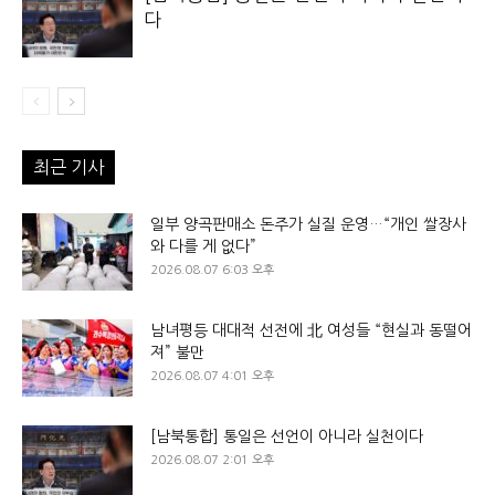
다
최근 기사
일부 양곡판매소 돈주가 실질 운영…“개인 쌀장사
와 다를 게 없다”
2026.08.07 6:03 오후
남녀평등 대대적 선전에 北 여성들 “현실과 동떨어
져” 불만
2026.08.07 4:01 오후
[남북통합] 통일은 선언이 아니라 실천이다
2026.08.07 2:01 오후