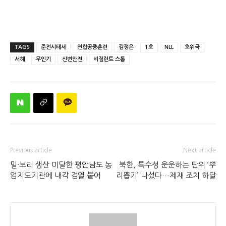
TAGS
준전시태세
연합공중훈련
김정은
1호
NLL
호위국
서해
무인기
신변안전
비질런트 스톰
Previous article
Next article
밀·보리 생산 미달한 평안남도 농
북한, 특수성 운운하는 단위 ‘뿌
업지도기관에 내각 검열 붙어
리뽑기’ 나섰다…제재 조치 하달