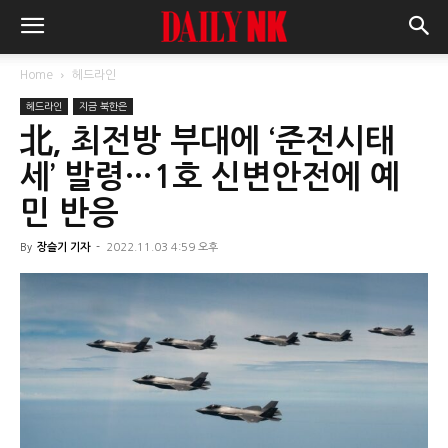
Home
헤드라인
헤드라인
지금 북한은
北, 최전방 부대에 ‘준전시태
세’ 발령…1호 신변안전에 예
민 반응
By
장슬기 기자
-
2022.11.03 4:59 오후