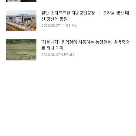
겉만 번지르르한 지방공업공장…노동자들 생산 대
신 광산에 동원
2026.08.07 11:59 오전
‘가을내기’ 빚 걱정에 시름하는 농장원들, 호박죽으
로 끼니 때워
2026.08.07 9:57 오전