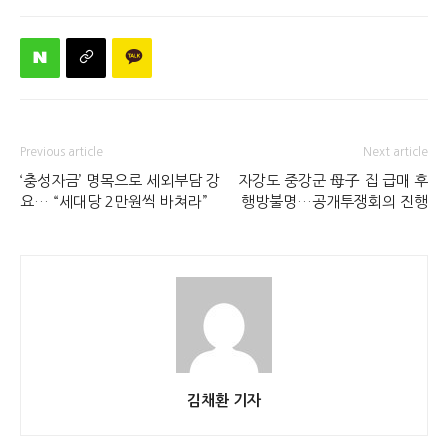
Previous article
Next article
‘충성자금’ 명목으로 세외부담 강
자강도 중강군 母子 집 급매 후
요… “세대당 2만원씩 바쳐라”
행방불명…공개투쟁회의 진행
김채환 기자