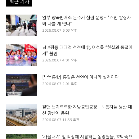
최근 기사
일부 양곡판매소 돈주가 실질 운영…“개인 쌀장사
와 다를 게 없다”
2026.08.07 6:03 오후
남녀평등 대대적 선전에 北 여성들 “현실과 동떨어
져” 불만
2026.08.07 4:01 오후
[남북통합] 통일은 선언이 아니라 실천이다
2026.08.07 2:01 오후
겉만 번지르르한 지방공업공장…노동자들 생산 대
신 광산에 동원
2026.08.07 11:59 오전
‘가을내기’ 빚 걱정에 시름하는 농장원들, 호박죽으