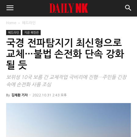
Home
헤드라인
헤드라인
지금 북한은
국경 전파탐지기 최신형으로
교체…불법 손전화 단속 강화
될 듯
보위성 10국 보름 간 교체작업 극비리에 진행…주민들 긴장
속에 손전화 사용 조심
By
김채환 기자
-
2022.10.31 2:43 오후