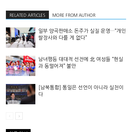
RELATED ARTICLES
MORE FROM AUTHOR
일부 양곡판매소 돈주가 실질 운영…“개인
쌀장사와 다를 게 없다”
남녀평등 대대적 선전에 北 여성들 “현실
과 동떨어져” 불만
[남북통합] 통일은 선언이 아니라 실천이
다