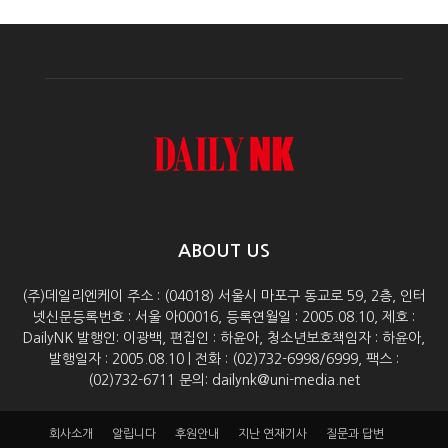
ABOUT US
(주)데일리엔케이 주소 : (04018) 서울시 마포구 동교로 59, 2층, 인터
넷신문등록번호 : 서울 아00016, 등록연월일 : 2005.08.10, 제호 :
DailyNK 발행인: 이광백, 편집인 : 하윤아, 청소년보호책임자 : 하윤아,
발행일자 : 2005.08.10 | 전화 : (02)732-6998/6999, 팩스 :
(02)732-6711 문의: dailynk@uni-media.net
회사소개
알립니다
후원안내
지난 연재기사
질문과 답변