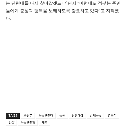
는 단련대를 다시 찾아갔겠느냐”면서 “이런데도 정부는 주민
들에게 충성과 행복을 노래하도록 강요하고 있다”고 지적했
다.
TAGS
보위부
노동단련대
동원
단련대장
강제노동
병보석
건강
노동단련형
재혼