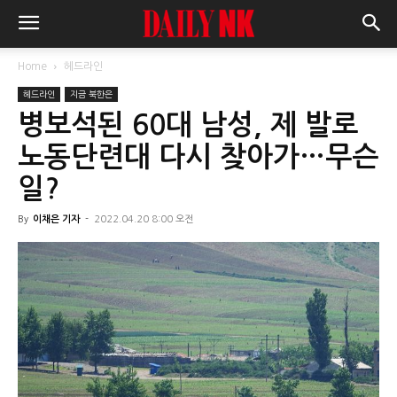
Home
헤드라인
헤드라인
지금 북한은
병보석된 60대 남성, 제 발로
노동단련대 다시 찾아가…무슨
일?
By
이채은 기자
-
2022.04.20 8:00 오전