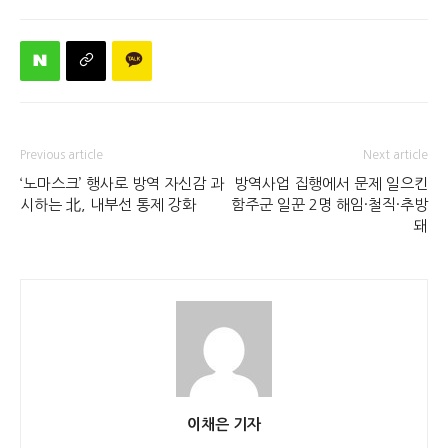
Previous article
Next article
‘노마스크’ 행사로 방역 자신감 과
방역사업 집행에서 문제 일으킨
시하는 北, 내부선 통제 강화
함주군 일꾼 2명 해임·철직·추방
돼
이채은 기자