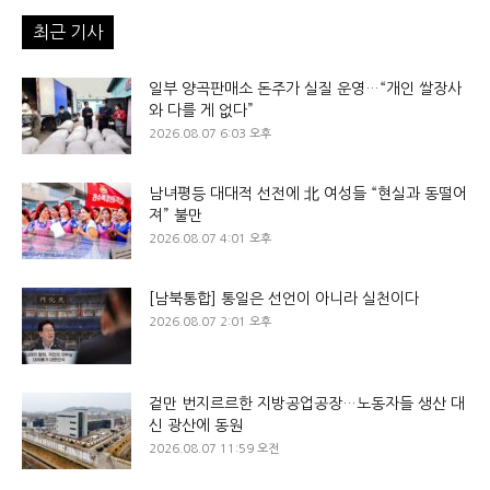
최근 기사
일부 양곡판매소 돈주가 실질 운영…“개인 쌀장사
와 다를 게 없다”
2026.08.07 6:03 오후
남녀평등 대대적 선전에 北 여성들 “현실과 동떨어
져” 불만
2026.08.07 4:01 오후
[남북통합] 통일은 선언이 아니라 실천이다
2026.08.07 2:01 오후
겉만 번지르르한 지방공업공장…노동자들 생산 대
신 광산에 동원
2026.08.07 11:59 오전