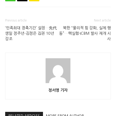
Previous article
Next article
‘민족최대 경축기간’ 설정…先代
북한 “물리적 힘 강화, 실제 행
생일 정주년-김정은 집권 10년
동”…핵실험·ICBM 발사 재개 시
강조
사
정서영 기자
RELATED ARTICLES
MORE FROM AUTHOR