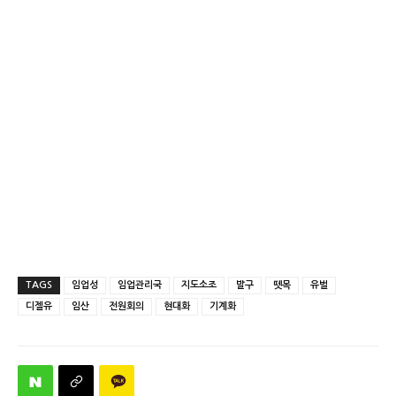
TAGS
임업성
임업관리국
지도소조
발구
뗏목
유벌
디젤유
임산
전원회의
현대화
기계화