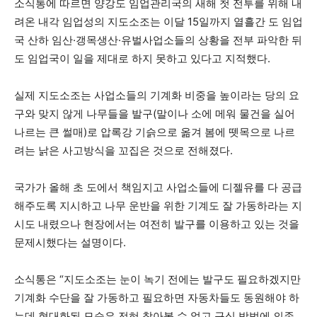
소식통에 따르면 양강도 임업관리국의 새해 첫 전투를 위해 내
려온 내각 임업성의 지도소조는 이달 15일까지 열흘간 도 임업
국 산하 임산·갱목생산·유벌사업소들의 상황을 전부 파악한 뒤
도 임업국이 일을 제대로 하지 못하고 있다고 지적했다.
실제 지도소조는 사업소들의 기계화 비중을 높이라는 당의 요
구와 맞지 않게 나무들을 발구(말이나 소에 메워 물건을 실어
나르는 큰 썰매)로 압록강 기슭으로 옮겨 봄에 뗏목으로 나르
려는 낡은 사고방식을 꼬집은 것으로 전해졌다.
국가가 올해 초 도에서 책임지고 사업소들에 디젤유를 다 공급
해주도록 지시하고 나무 운반을 위한 기계도 잘 가동하라는 지
시도 내렸으나 현장에서는 여전히 발구를 이용하고 있는 것을
문제시했다는 설명이다.
소식통은 “지도소조는 눈이 녹기 전에는 발구도 필요하겠지만
기계화 수단을 잘 가동하고 필요하면 자동차들도 동원해야 하
는데 현대화된 모습은 전혀 찾아볼 수 없고 구식 방법에 의존