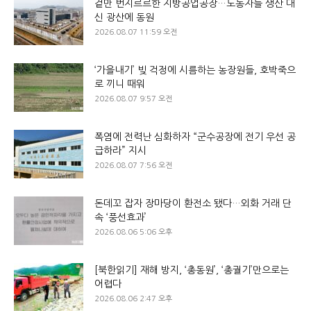
겉만 번지르르한 지방공업공장…노동자들 생산 대
신 광산에 동원
2026.08.07 11:59 오전
‘가을내기’ 빚 걱정에 시름하는 농장원들, 호박죽으
로 끼니 때워
2026.08.07 9:57 오전
폭염에 전력난 심화하자 “군수공장에 전기 우선 공
급하라” 지시
2026.08.07 7:56 오전
돈데꼬 잡자 장마당이 환전소 됐다…외화 거래 단
속 ‘풍선효과’
2026.08.06 5:06 오후
[북한읽기] 재해 방지, ‘총동원’, ‘총궐기’만으로는
어렵다
2026.08.06 2:47 오후