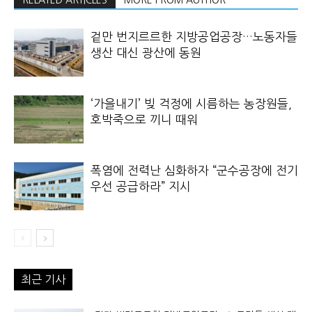
겉만 번지르르한 지방공업공장…노동자들
생산 대신 광산에 동원
‘가을내기’ 빚 걱정에 시름하는 농장원들,
호박죽으로 끼니 때워
폭염에 전력난 심화하자 “군수공장에 전기
우선 공급하라” 지시
최근 기사