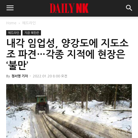
Home
헤드라인
헤드라인
지금 북한은
내각 임업성, 양강도에 지도소
조 파견…각종 지적에 현장은
‘불만’
By
정서영 기자
-
2022.01.20 8:00 오전