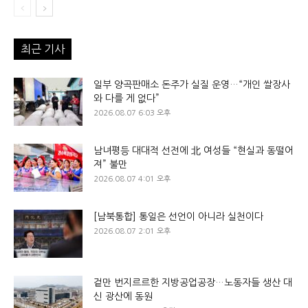
최근 기사
일부 양곡판매소 돈주가 실질 운영…“개인 쌀장사
와 다를 게 없다”
2026.08.07 6:03 오후
남녀평등 대대적 선전에 北 여성들 “현실과 동떨어
져” 불만
2026.08.07 4:01 오후
[남북통합] 통일은 선언이 아니라 실천이다
2026.08.07 2:01 오후
겉만 번지르르한 지방공업공장…노동자들 생산 대
신 광산에 동원