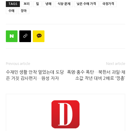
TAGS
보리
밀
냉해
식량 문제
낮은 수매 가격
국정가격
수매
장마
Previous article
Next article
수재민 생활 안착 멀었는데 도당
폭염·홍수 폭탄…북한서 과일·채
은 거짓 감사편지…원성 자자
소값 작년 대비 2배로 ‘껑충’