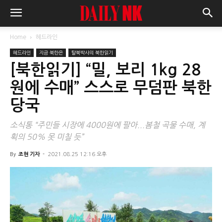
Home
헤드라인
헤드라인
지금 북한은
탈북박사의 북한읽기
[북한읽기] “밀, 보리 1kg 28
원에 수매” 스스로 무덤판 북한
당국
소식통 “주민들 시장에 4000원에 팔아...봄철 곡물 수매, 계
획의 50% 못 미칠 듯”
By
조현 기자
-
2021.08.25 12:16 오후