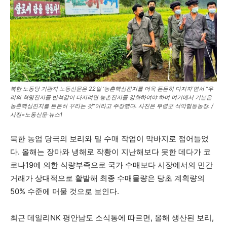
북한 노동당 기관지 노동신문은 22일 ‘농촌핵심진지를 더욱 든든히 다지자’면서 “우
리의 혁명진지를 반석같이 다지려면 농촌진지를 강화하여야 하며 여기에서 기본은
농촌핵심진지를 튼튼히 꾸리는 것”이라고 주장했다. 사진은 부령군 석막협동농장. /
사진=노동신문·뉴스1
북한 농업 당국의 보리와 밀 수매 작업이 막바지로 접어들었
다. 올해는 장마와 냉해로 작황이 지난해보다 못한 데다가 코
로나19에 의한 식량부족으로 국가 수매보다 시장에서의 민간
거래가 상대적으로 활발해 최종 수매물량은 당초 계획량의
50% 수준에 머물 것으로 보인다.
최근 데일리NK 평안남도 소식통에 따르면, 올해 생산된 보리,