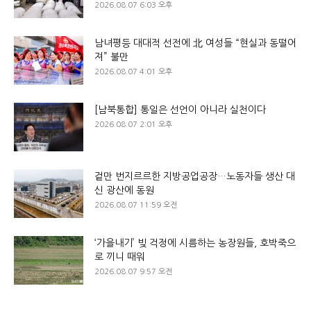
2026.08.07 6:03 오후
남녀평등 대대적 선전에 北 여성들 “현실과 동떨어
져” 불만
2026.08.07 4:01 오후
[남북통합] 통일은 선언이 아니라 실천이다
2026.08.07 2:01 오후
겉만 번지르르한 지방공업공장…노동자들 생산 대
신 광산에 동원
2026.08.07 11:59 오전
‘가을내기’ 빚 걱정에 시름하는 농장원들, 호박죽으
로 끼니 때워
2026.08.07 9:57 오전