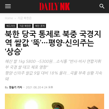
Home
지금 북한은
헤드라인
지금 북한은
북한 경제
북한 당국 통제로 북중 국경지
역 쌀값 ‘뚝’…평양·신의주는
‘상승’
혜산 쌀 1kg 5800→5300원...소식통 "반사·비사 연합지휘
부 국경 쌀 데꼬 체포 영향"
평양·신의주 쌀값 9일 대비 18% 올라...곡물 부족 상황 지속
돼
By
장슬기 기자
-
2021.08.20 4:24 오후