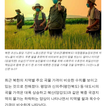
북한 조선노동당 기관지 노동신문은 15일 “은파군(황해북도) 대청협동농장포전에 저
녁노을이 비꼈다. 푸른 벌을 흐뭇하게 바라보며 농민이 땀을 씻는다. 얼마나 미더운
(믿음직한) 모습인가”라며 농민들에 다수확을 위해 사회주의 수호전의 최일선이란
책임감과 함께 한 포기 한 포기에 애틋한 진정을 가져줄 것을 당부했다. /사진=노동
신문·뉴스1
최근 북한의 지역별 주요 곡물 가격이 비슷한 수치를 보이고
있는 것으로 전해졌다. 평양과 신의주(평안북도) 등 대도시의
곡물 가격은 대폭 상승하고 혜산(양강도)과 같은 북중 국경지
역의 물가는 하락하는 양상이 나타나면서 지역별 쌀과 옥수수
가격이 비슷하게 나타났다.