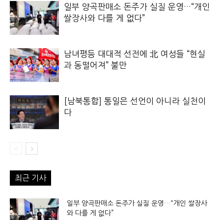
일부 양곡판매소 돈주가 실질 운영…“개인
쌀장사와 다를 게 없다”
남녀평등 대대적 선전에 北 여성들 “현실
과 동떨어져” 불만
[남북통합] 통일은 선언이 아니라 실천이
다
최근 기사
일부 양곡판매소 돈주가 실질 운영…“개인 쌀장사
와 다를 게 없다”