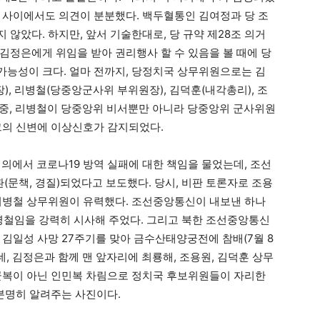
 사이에서도 의견이 분분했다. 백두혈통인 김여정과 당 조
않았다. 하지만, 앞서 기술한대로, 당 규약 제28조 의거
김정은에게 위임을 받아 권리행사 할 수 있음을 볼 때에 당
 가능성이 크다. 얼마 전까지, 당정치국 상무위원으로는 김
, 리병철(당중앙군사위 부위원장), 김덕훈(내각총리), 조
이 중, 리병철이 당중앙위 비서뿐만 아니라 당중앙위 군사위원
그의 신변에 이상신호가 감지되었다.
의에서 코로나19 방역 실패에 대한 책임을 물었는데, 조선
문책, 경질)되었다고 보도했다. 당시, 비판 토론자로 조용
리병철 상무위원이 유력했다. 조선중앙통신이 내보낸 하나
병철임을 강력히 시사해 주었다. 그리고 북한 조선중앙통신
이 김일성 사망 27주기를 맞아 금수산태양궁전에 참배(7월 8
, 김정은과 함께 맨 앞자리에 최룡해, 조용원, 김덕훈 상무
군복이 아닌 인민복 차림으로 정치국 후보위원들이 자리한
 분명히 알려주는 사진이다.