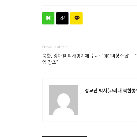
Previous article
북한, 장마철 피해방지에 수시로 軍 ‘비상소집’… 
임 강조”
정교진 박사(고려대 북한통