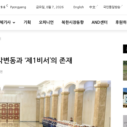
C
29.6
Pyongyang
금요일, 8월 7, 2026
English
中文
국민통일방송
체기사
기획
오피니언
북한시장동향
AND센터
후원하
재
각변동과 ‘제1비서’의 존재
오전