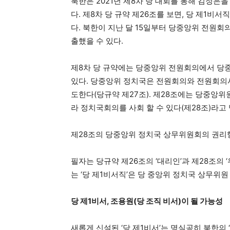
북한은 2021년 제8차 당 대회를 통해 김정은을
다. 제8차 당 규약 제26조를 보면, 당 제1비
다. 북한이 지난 달 15일부터 당중앙위 전원회의
출했을 수 있다.
제8차 당 규약에는 당중앙위 전원회의에서 당
있다. 당중앙위 정치국은 전원회의와 전원회의
도한다(당규약 제27조). 제28조에는 당중앙
라 정치국회의를 사회 할 수 있다(제28조)라고
제28조의 당중앙위 정치국 상무위원회의 권리
필자는 당규약 제26조의 ‘대리인’과 제28조의 
는 ‘당 제1비서직’은 당 중앙위 정치국 상무위
당 제
1
비서
,
조용원
(
당 조직 비서
)
이 될 가능성
새롭게 신설된 ‘당 제1비서’는 명실공히 북한의