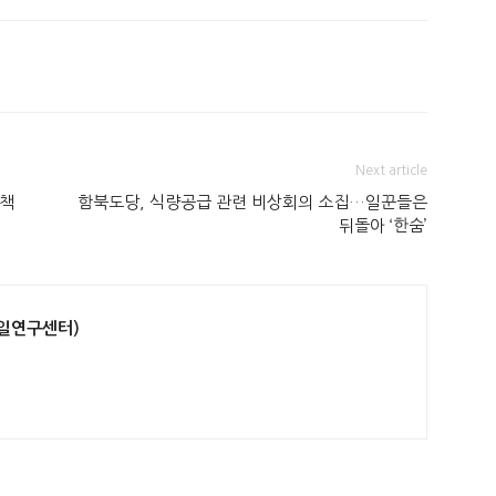
Next article
“책
함북도당, 식량공급 관련 비상회의 소집…일꾼들은
뒤돌아 ‘한숨’
일연구센터)