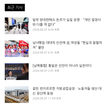
최근 기사
일부 양곡판매소 돈주가 실질 운영…“개인 쌀장사
와 다를 게 없다”
2026.08.07 6:03 오후
남녀평등 대대적 선전에 北 여성들 “현실과 동떨어
져” 불만
2026.08.07 4:01 오후
[남북통합] 통일은 선언이 아니라 실천이다
2026.08.07 2:01 오후
겉만 번지르르한 지방공업공장…노동자들 생산 대
신 광산에 동원
2026.08.07 11:59 오전