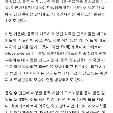
동경했고, 동독 지역 곳곳에 히틀러를 추종하는 청소년들의 그
룹, 이른바 네오나치들이 탄생하게 됐다. 네오나치들은 산 속
에서 집단 훈련을 실시했고, 외국인 테러를 위한 모의 훈련을
하기도 했다.
이런 가운데, 동독에 거주하고 있던 외국인 근로자들은 네오나
치들의 주 표적이 됐고, 통일 직후 적지 않은 외국인들이 네오
나치의 습격을 받기도 했다. 작센 주(州)의 호이어스베르더
(Hoyerswerder)는 통일 직후 네오나치들의 민족주의 망령이
부활하는 데 시동을 건 도시였다. 동독 청소년들이 외국인 거
주 지역을 방화하고 외국인을 추방하라고 요구하는 집단 시위
를 벌였다. TV 화면에는 불길 뒤쪽에서 공포에 떨고 있는 흑인
과 베트남인들의 모습이 연일 방영되기도 했다.
통일 후 민간에 이양된 동독 기업이 구조조정을 통해 많은 실
업을 초래했던 것도 당시 이런 배타적 민족주의에 불을 지폈
다. 호이어스베르더 외국인 숙소 방화사건에 이어 네오나치들
의 테러가 계속됐고, 1993년까지 무려 21명의 외국인들이 이