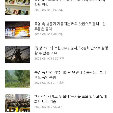
일괄 인상
2026.08.10 5:04 오후
폭염 속 냉풍기 가동되는 커피·찻집으로 몰려…업
주들은 골치
2026.08.10 2:48 오후
[평양포커스] 북한 DMZ 공사, ‘국경화’만으로 설명
할 수 없는 이유
2026.08.10 12:32 오후
폭염 속 야외 작업 내몰린 단련대 수용자들…쓰러
져도 폭언·폭행
2026.08.10 10:14 오전
“내 자식 사지로 못 보내”…가을 초모 앞두고 입대
회피 비리 기승
2026.08.10 7:56 오전