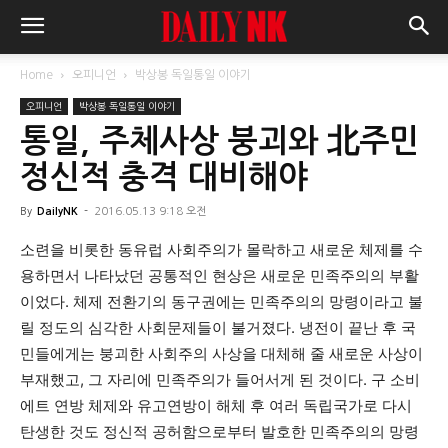
Home
오피니언
박상봉 독일통일 이야기
오피니언
박상봉 독일통일 이야기
통일, 주체사상 붕괴와 北주민
정신적 충격 대비해야
By
DailyNK
-
2016.05.13 9:18 오전
소련을 비롯한 동유럽 사회주의가 몰락하고 새로운 체제를 수
용하면서 나타났던 공통적인 현상은 새로운 민족주의의 부활
이었다. 체제 전환기의 동구권에는 민족주의의 망령이라고 불
릴 정도의 심각한 사회문제들이 불거졌다. 냉전이 끝난 후 국
민들에게는 붕괴한 사회주의 사상을 대체해 줄 새로운 사상이
부재했고, 그 자리에 민족주의가 들어서게 된 것이다. 구 소비
에트 연방 체제와 유고연방이 해체 후 여러 독립국가로 다시
탄생한 것도 정신적 공허함으로부터 발호한 민족주의의 망령