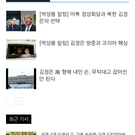
[박상봉 칼럼] 미북 정상회담과 북한 김정
은의 선택
[박상봉 칼럼] 김정은 방중과 코리아 패싱
김정은 南 향해 내민 손, 무턱대고 잡아선
안 된다
최근 기사
국경 4개 도에서 두 기종 손전화 가격 500위안씩