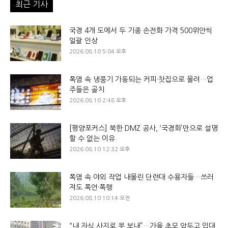
최근 기사
국경 4개 도에서 두 기종 손전화 가격 500위안씩
일괄 인상
2026.08.10 5:04 오후
폭염 속 냉풍기 가동되는 커피·찻집으로 몰려…업
주들은 골치
2026.08.10 2:48 오후
[평양포커스] 북한 DMZ 공사, ‘국경화’만으로 설명
할 수 없는 이유
2026.08.10 12:32 오후
폭염 속 야외 작업 내몰린 단련대 수용자들…쓰러
져도 폭언·폭행
2026.08.10 10:14 오전
“내 자식 사지로 못 보내”…가을 초모 앞두고 입대