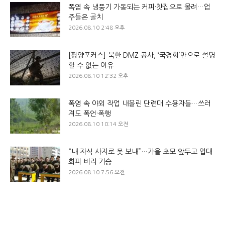
폭염 속 냉풍기 가동되는 커피·찻집으로 몰려…업
주들은 골치
2026.08.10 2:48 오후
[평양포커스] 북한 DMZ 공사, ‘국경화’만으로 설명
할 수 없는 이유
2026.08.10 12:32 오후
폭염 속 야외 작업 내몰린 단련대 수용자들…쓰러
져도 폭언·폭행
2026.08.10 10:14 오전
“내 자식 사지로 못 보내”…가을 초모 앞두고 입대
회피 비리 기승
2026.08.10 7:56 오전