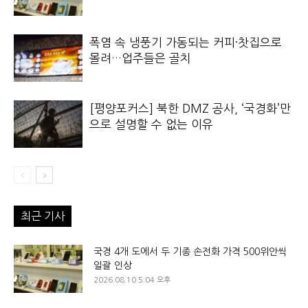
폭염 속 냉풍기 가동되는 커피·찻집으로
몰려…업주들은 골치
[평양포커스] 북한 DMZ 공사, ‘국경화’만
으로 설명할 수 없는 이유
최근 기사
국경 4개 도에서 두 기종 손전화 가격 500위안씩
일괄 인상
2026.08.10 5:04 오후