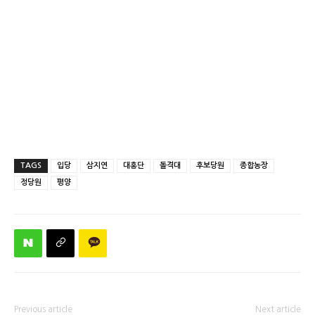
TAGS
입당
삼지연
대홍단
돌격대
후보당원
종합농장
정당원
평양
Previous article
Next article