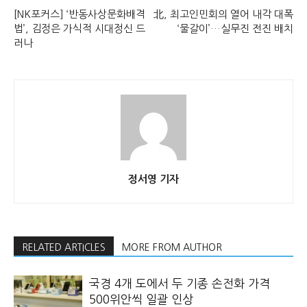
[NK포커스] ‘반동사상문화배격
北, 최고인민회의 열어 내각 대폭
법’, 김정은 가식적 시대정신 드
‘물갈이’…실무진 전진 배치
러나
정서영 기자
RELATED ARTICLES
MORE FROM AUTHOR
국경 4개 도에서 두 기종 손전화 가격
500위안씩 일괄 인상