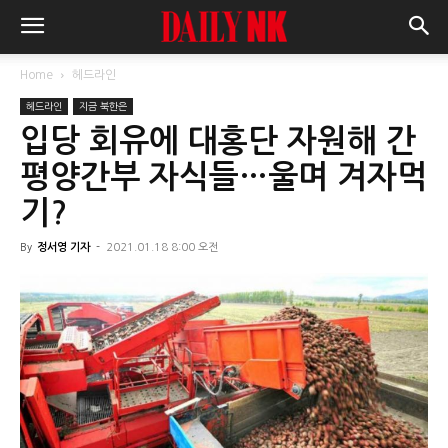
Home
헤드라인
헤드라인
지금 북한은
입당 회유에 대홍단 자원해 간
평양간부 자식들…울며 겨자먹
기?
By
정서영 기자
-
2021.01.18 8:00 오전