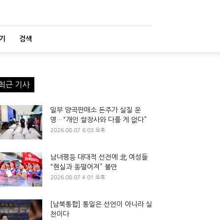
기
검색
최근 기사
일부 양곡판매소 돈주가 실질 운
영…“개인 쌀장사와 다를 게 없다”
2026.08.07 6:03 오후
남녀평등 대대적 선전에 北 여성들
“현실과 동떨어져” 불만
2026.08.07 4:01 오후
[남북통합] 통일은 선언이 아니라 실
천이다