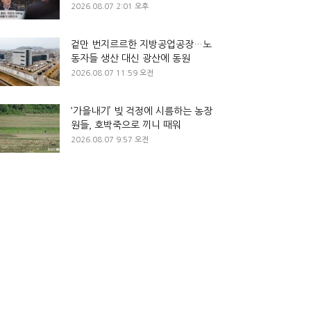
2026.08.07 2:01 오후
겉만 번지르르한 지방공업공장…노
동자들 생산 대신 광산에 동원
2026.08.07 11:59 오전
‘가을내기’ 빚 걱정에 시름하는 농장
원들, 호박죽으로 끼니 때워
2026.08.07 9:57 오전