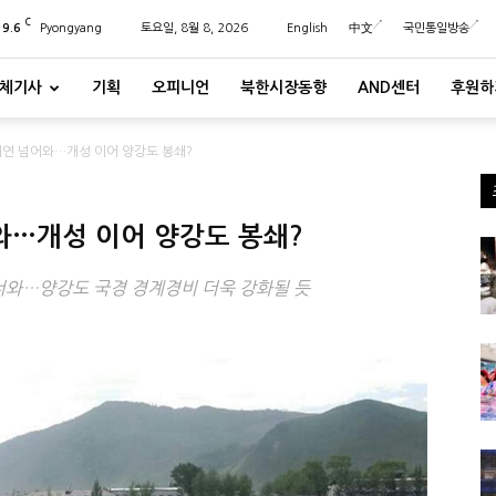
C
29.6
Pyongyang
토요일, 8월 8, 2026
English
中文
국민통일방송
체기사
기획
오피니언
북한시장동향
AND센터
후원하
연 넘어와…개성 이어 양강도 봉쇄?
와…개성 이어 양강도 봉쇄?
너와…양강도 국경 경계경비 더욱 강화될 듯