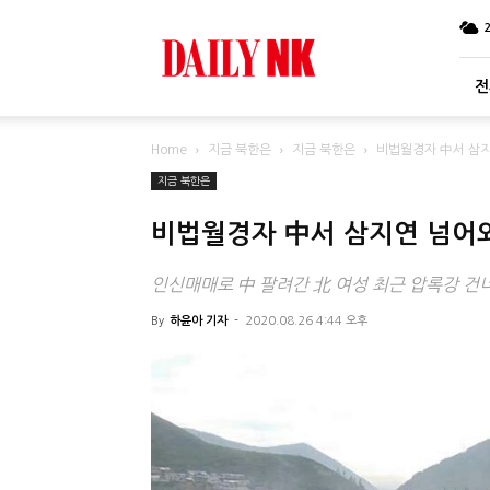
DailyNK
전
Home
지금 북한은
지금 북한은
비법월경자 中서 삼지
지금 북한은
비법월경자 中서 삼지연 넘어
인신매매로 中 팔려간 北 여성 최근 압록강 건
By
하윤아 기자
-
2020.08.26 4:44 오후