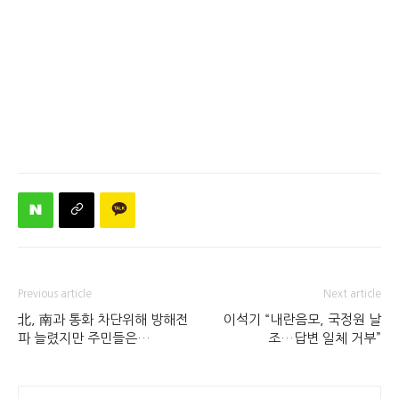
Previous article
Next article
北, 南과 통화 차단위해 방해전
이석기 “내란음모, 국정원 날
파 늘렸지만 주민들은…
조…답변 일체 거부”