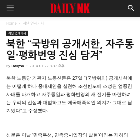
Home
지난 연재기사
지난 연재기사
북한 “국방위 공개서한, 자주통
일·평화번영 진심 담겨”
By
DailyNK
-
2014.01.27 3:32 오후
북한 노동당 기관지 노동신문은 27일 “(국방위의) 공개서한에
는 어떻게 하나 중대제안을 실현해 조선반도에 조성된 엄중한
사태를 타개하고 자주통일과 평화번영의 새 전기를 마련하려
는 우리의 진심과 대범하고도 애국애족적인 의지가 그대로 담
겨있다”고 주장했다.
신문은 이날 ‘민족우선, 민족중시입장의 발현’이라는 제하의