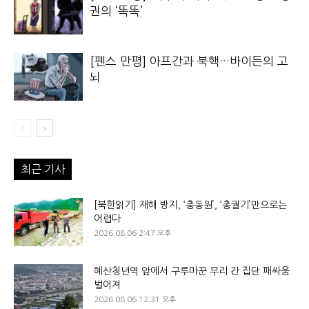
권의 ‘똑똑’
[펜스 만평] 아프간과 북핵…바이든의 고
뇌
최근 기사
[북한읽기] 재해 방지, ‘총동원’, ‘총궐기’만으로는
어렵다
2026.08.06 2:47 오후
혜산청년역 앞에서 구루마꾼 무리 간 집단 패싸움
벌어져
2026.08.06 12:31 오후